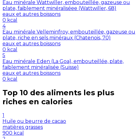
Eau minérale Wattwiller, embouteillée, gazeuse ou
plate, faiblement minéraliséee (Wattwiller, 68)
eaux et autres boissons
0
kcal
4
Eau minérale Velleminfroy, embouteillée, gazeuse ou
plate, riche en sels minéraux (Chatenois, 70)
eaux et autres boissons
0
kcal
5
Eau minérale Eden (La Goa), embouteillée, plate,
faiblement minéralisée (Suisse)
eaux et autres boissons
0
kcal
Top 10 des aliments les plus
riches en
calories
1
Huile ou beurre de cacao
matières grasses
900
kcal
2