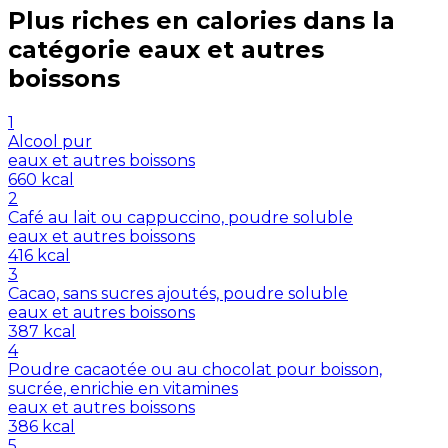
Plus riches en
calories
dans la
catégorie
eaux et autres
boissons
1
Alcool pur
eaux et autres boissons
660
kcal
2
Café au lait ou cappuccino, poudre soluble
eaux et autres boissons
416
kcal
3
Cacao, sans sucres ajoutés, poudre soluble
eaux et autres boissons
387
kcal
4
Poudre cacaotée ou au chocolat pour boisson,
sucrée, enrichie en vitamines
eaux et autres boissons
386
kcal
5