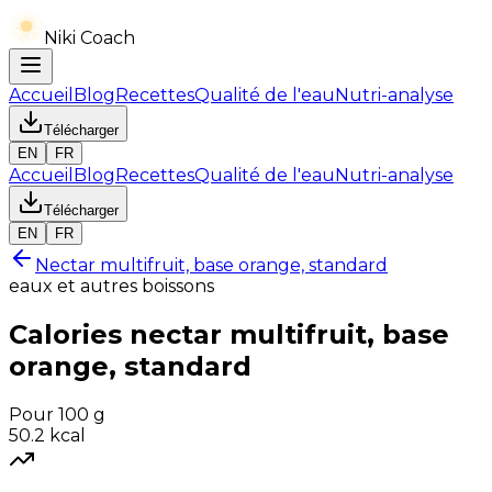
Niki Coach
Accueil
Blog
Recettes
Qualité de l'eau
Nutri-analyse
Télécharger
EN
FR
Accueil
Blog
Recettes
Qualité de l'eau
Nutri-analyse
Télécharger
EN
FR
Nectar multifruit, base orange, standard
eaux et autres boissons
Calories
nectar multifruit, base
orange, standard
Pour 100 g
50.2
kcal