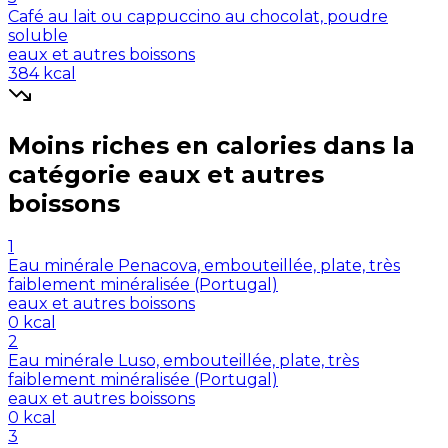
Café au lait ou cappuccino au chocolat, poudre
soluble
eaux et autres boissons
384
kcal
Moins riches en
calories
dans la
catégorie
eaux et autres
boissons
1
Eau minérale Penacova, embouteillée, plate, très
faiblement minéralisée (Portugal)
eaux et autres boissons
0
kcal
2
Eau minérale Luso, embouteillée, plate, très
faiblement minéralisée (Portugal)
eaux et autres boissons
0
kcal
3