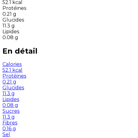
52.1
kcal
Protéines
0.21
g
Glucides
11.3
g
Lipides
0.08
g
En détail
Calories
52.1
kcal
Protéines
0.21
g
Glucides
11.3
g
Lipides
0.08
g
Sucres
11.3
g
Fibres
0.16
g
Sel