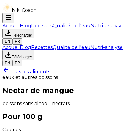
Niki Coach
Accueil
Blog
Recettes
Qualité de l'eau
Nutri-analyse
Télécharger
EN
FR
Accueil
Blog
Recettes
Qualité de l'eau
Nutri-analyse
Télécharger
EN
FR
Tous les aliments
eaux et autres boissons
Nectar de mangue
boissons sans alcool · nectars
Pour 100 g
Calories