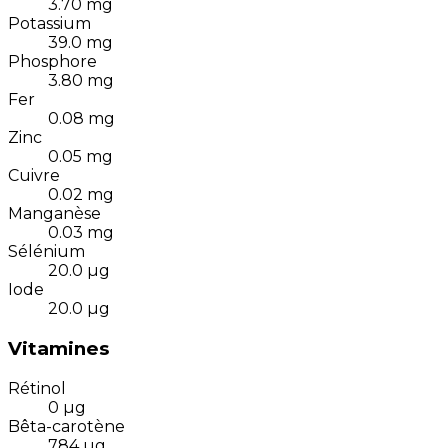
3.70
mg
Potassium
39.0
mg
Phosphore
3.80
mg
Fer
0.08
mg
Zinc
0.05
mg
Cuivre
0.02
mg
Manganèse
0.03
mg
Sélénium
20.0
µg
Iode
20.0
µg
Vitamines
Rétinol
0
µg
Bêta-carotène
784
µg