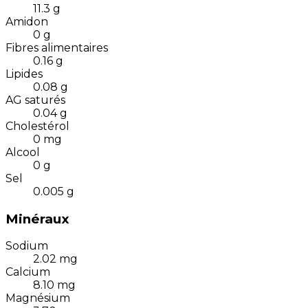
11.3
g
Amidon
0
g
Fibres alimentaires
0.16
g
Lipides
0.08
g
AG saturés
0.04
g
Cholestérol
0
mg
Alcool
0
g
Sel
0.005
g
Minéraux
Sodium
2.02
mg
Calcium
8.10
mg
Magnésium