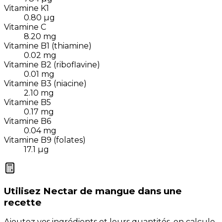
Vitamine K1
0.80
µg
Vitamine C
8.20
mg
Vitamine B1 (thiamine)
0.02
mg
Vitamine B2 (riboflavine)
0.01
mg
Vitamine B3 (niacine)
2.10
mg
Vitamine B5
0.17
mg
Vitamine B6
0.04
mg
Vitamine B9 (folates)
17.1
µg
Utilisez
Nectar de mangue
dans une
recette
Ajoutez vos ingrédients et leurs quantités, on calcule