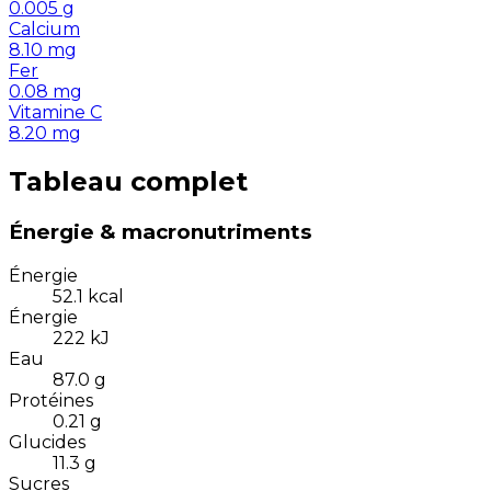
0.005
g
Calcium
8.10
mg
Fer
0.08
mg
Vitamine C
8.20
mg
Tableau complet
Énergie & macronutriments
Énergie
52.1
kcal
Énergie
222
kJ
Eau
87.0
g
Protéines
0.21
g
Glucides
11.3
g
Sucres