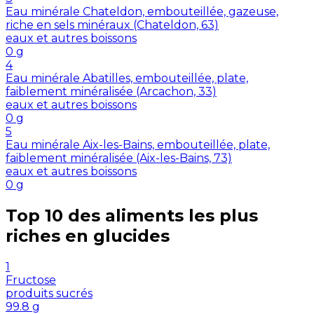
Eau minérale Chateldon, embouteillée, gazeuse,
riche en sels minéraux (Chateldon, 63)
eaux et autres boissons
0
g
4
Eau minérale Abatilles, embouteillée, plate,
faiblement minéralisée (Arcachon, 33)
eaux et autres boissons
0
g
5
Eau minérale Aix-les-Bains, embouteillée, plate,
faiblement minéralisée (Aix-les-Bains, 73)
eaux et autres boissons
0
g
Top 10 des aliments les plus
riches en
glucides
1
Fructose
produits sucrés
99.8
g