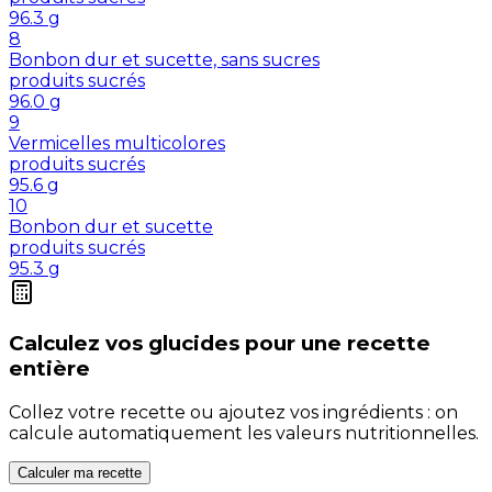
96.3
g
8
Bonbon dur et sucette, sans sucres
produits sucrés
96.0
g
9
Vermicelles multicolores
produits sucrés
95.6
g
10
Bonbon dur et sucette
produits sucrés
95.3
g
Calculez vos
glucides
pour une recette
entière
Collez votre recette ou ajoutez vos ingrédients : on
calcule automatiquement les valeurs nutritionnelles.
Calculer ma recette