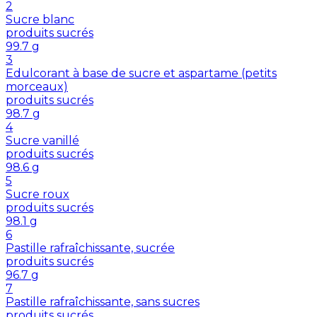
2
Sucre blanc
produits sucrés
99.7
g
3
Edulcorant à base de sucre et aspartame (petits
morceaux)
produits sucrés
98.7
g
4
Sucre vanillé
produits sucrés
98.6
g
5
Sucre roux
produits sucrés
98.1
g
6
Pastille rafraîchissante, sucrée
produits sucrés
96.7
g
7
Pastille rafraîchissante, sans sucres
produits sucrés