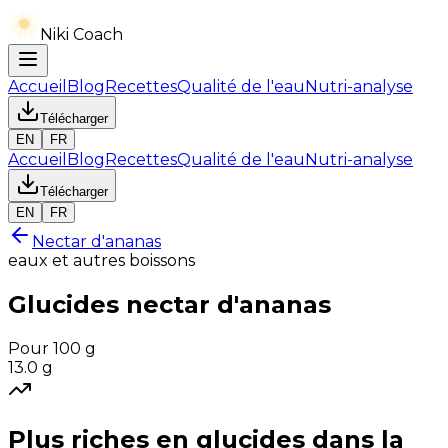
Niki Coach
Accueil
Blog
Recettes
Qualité de l'eau
Nutri-analyse
Télécharger
EN
FR
Accueil
Blog
Recettes
Qualité de l'eau
Nutri-analyse
Télécharger
EN
FR
Nectar d'ananas
eaux et autres boissons
Glucides
nectar d'ananas
Pour 100 g
13.0
g
Plus riches en
glucides
dans la