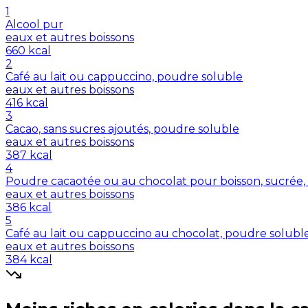
1
Alcool pur
eaux et autres boissons
660
kcal
2
Café au lait ou cappuccino, poudre soluble
eaux et autres boissons
416
kcal
3
Cacao, sans sucres ajoutés, poudre soluble
eaux et autres boissons
387
kcal
4
Poudre cacaotée ou au chocolat pour boisson, sucrée, 
eaux et autres boissons
386
kcal
5
Café au lait ou cappuccino au chocolat, poudre solubl
eaux et autres boissons
384
kcal