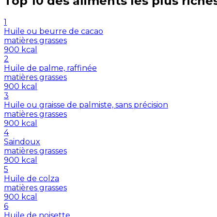
Top 10 des aliments les plus riche
1
Huile ou beurre de cacao
matières grasses
900
kcal
2
Huile de palme, raffinée
matières grasses
900
kcal
3
Huile ou graisse de palmiste, sans précision
matières grasses
900
kcal
4
Saindoux
matières grasses
900
kcal
5
Huile de colza
matières grasses
900
kcal
6
Huile de noisette