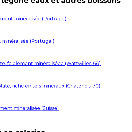
atégorie
eaux et autres boissons
ement minéralisée (Portugal)
t minéralisée (Portugal)
e, faiblement minéraliséee (Wattwiller, 68)
ate, riche en sels minéraux (Chatenois, 70)
ment minéralisée (Suisse)