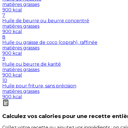
matières grasses
900
kcal
7
Huile de beurre ou beurre concentré
matières grasses
900
kcal
8
Huile ou graisse de coco (coprah), raffinée
matières grasses
900
kcal
9
Huile ou beurre de karité
matières grasses
900
kcal
10
Huile pour friture, sans précision
matières grasses
900
kcal
Calculez vos
calories
pour une recette entiè
Collez votre recette ou ajoutez vos ingrédients : on c