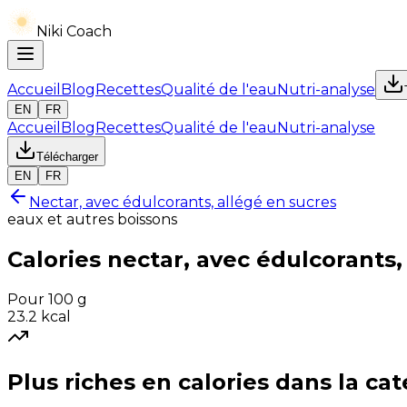
Niki Coach
Accueil
Blog
Recettes
Qualité de l'eau
Nutri-analyse
EN
FR
Accueil
Blog
Recettes
Qualité de l'eau
Nutri-analyse
Télécharger
EN
FR
Nectar, avec édulcorants, allégé en sucres
eaux et autres boissons
Calories
nectar, avec édulcorants,
Pour 100 g
23.2
kcal
Plus riches en
calories
dans la cat