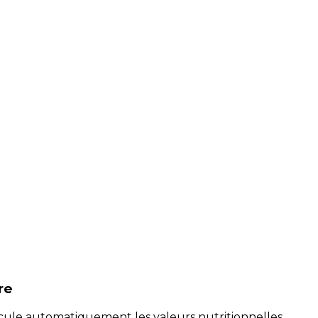
re
alcule automatiquement les valeurs nutritionnelles.