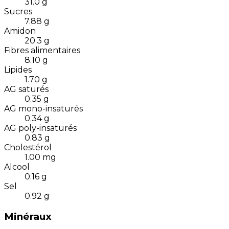
31.0
g
Sucres
7.88
g
Amidon
20.3
g
Fibres alimentaires
8.10
g
Lipides
1.70
g
AG saturés
0.35
g
AG mono-insaturés
0.34
g
AG poly-insaturés
0.83
g
Cholestérol
1.00
mg
Alcool
0.16
g
Sel
0.92
g
Minéraux