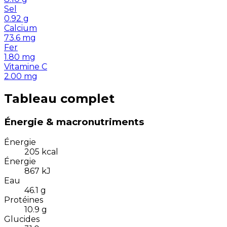
Sel
0.92
g
Calcium
73.6
mg
Fer
1.80
mg
Vitamine C
2.00
mg
Tableau complet
Énergie & macronutriments
Énergie
205
kcal
Énergie
867
kJ
Eau
46.1
g
Protéines
10.9
g
Glucides