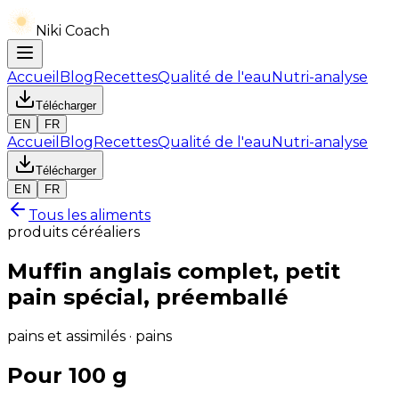
Niki Coach
Accueil
Blog
Recettes
Qualité de l'eau
Nutri-analyse
Télécharger
EN
FR
Accueil
Blog
Recettes
Qualité de l'eau
Nutri-analyse
Télécharger
EN
FR
Tous les aliments
produits céréaliers
Muffin anglais complet, petit
pain spécial, préemballé
pains et assimilés · pains
Pour 100 g