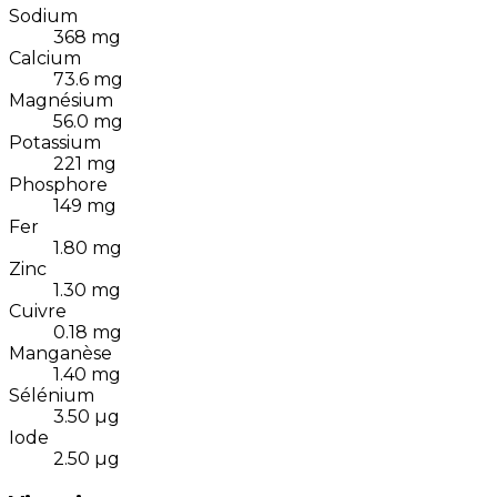
Sodium
368
mg
Calcium
73.6
mg
Magnésium
56.0
mg
Potassium
221
mg
Phosphore
149
mg
Fer
1.80
mg
Zinc
1.30
mg
Cuivre
0.18
mg
Manganèse
1.40
mg
Sélénium
3.50
µg
Iode
2.50
µg