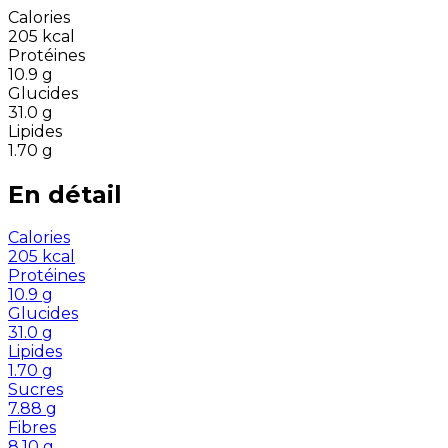
Calories
205
kcal
Protéines
10.9
g
Glucides
31.0
g
Lipides
1.70
g
En détail
Calories
205
kcal
Protéines
10.9
g
Glucides
31.0
g
Lipides
1.70
g
Sucres
7.88
g
Fibres
8.10
g