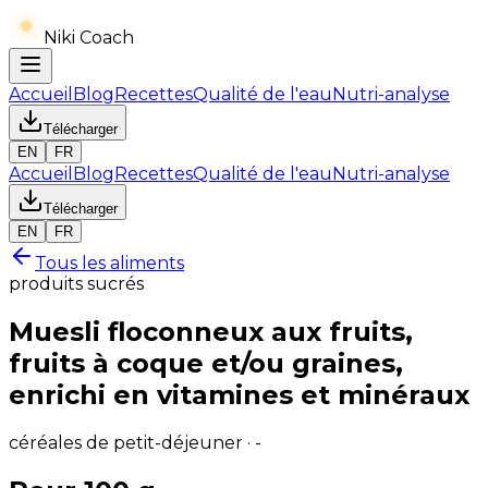
Niki Coach
Accueil
Blog
Recettes
Qualité de l'eau
Nutri-analyse
Télécharger
EN
FR
Accueil
Blog
Recettes
Qualité de l'eau
Nutri-analyse
Télécharger
EN
FR
Tous les aliments
produits sucrés
Muesli floconneux aux fruits,
fruits à coque et/ou graines,
enrichi en vitamines et minéraux
céréales de petit-déjeuner · -