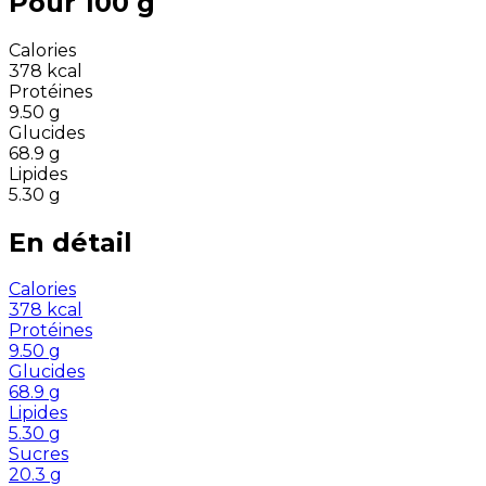
Pour 100 g
Calories
378
kcal
Protéines
9.50
g
Glucides
68.9
g
Lipides
5.30
g
En détail
Calories
378
kcal
Protéines
9.50
g
Glucides
68.9
g
Lipides
5.30
g
Sucres
20.3
g