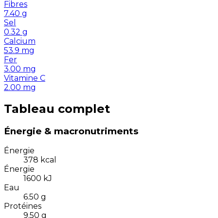
Fibres
7.40
g
Sel
0.32
g
Calcium
53.9
mg
Fer
3.00
mg
Vitamine C
2.00
mg
Tableau complet
Énergie & macronutriments
Énergie
378
kcal
Énergie
1600
kJ
Eau
6.50
g
Protéines
9.50
g