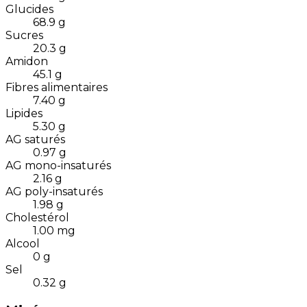
Glucides
68.9
g
Sucres
20.3
g
Amidon
45.1
g
Fibres alimentaires
7.40
g
Lipides
5.30
g
AG saturés
0.97
g
AG mono-insaturés
2.16
g
AG poly-insaturés
1.98
g
Cholestérol
1.00
mg
Alcool
0
g
Sel
0.32
g