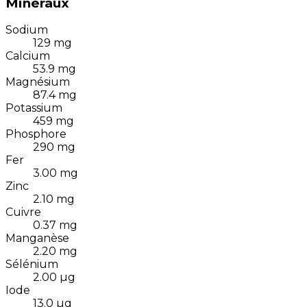
Minéraux
Sodium
129
mg
Calcium
53.9
mg
Magnésium
87.4
mg
Potassium
459
mg
Phosphore
290
mg
Fer
3.00
mg
Zinc
2.10
mg
Cuivre
0.37
mg
Manganèse
2.20
mg
Sélénium
2.00
µg
Iode
13.0
µg