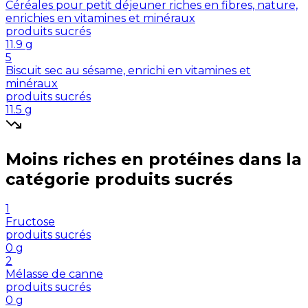
Céréales pour petit déjeuner riches en fibres, nature,
enrichies en vitamines et minéraux
produits sucrés
11.9
g
5
Biscuit sec au sésame, enrichi en vitamines et
minéraux
produits sucrés
11.5
g
Moins riches en
protéines
dans la
catégorie
produits sucrés
1
Fructose
produits sucrés
0
g
2
Mélasse de canne
produits sucrés
0
g