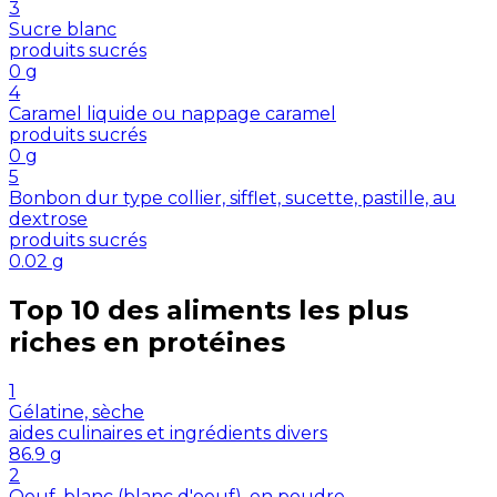
3
Sucre blanc
produits sucrés
0
g
4
Caramel liquide ou nappage caramel
produits sucrés
0
g
5
Bonbon dur type collier, sifflet, sucette, pastille, au
dextrose
produits sucrés
0.02
g
Top 10 des aliments les plus
riches en
protéines
1
Gélatine, sèche
aides culinaires et ingrédients divers
86.9
g
2
Oeuf, blanc (blanc d'oeuf), en poudre