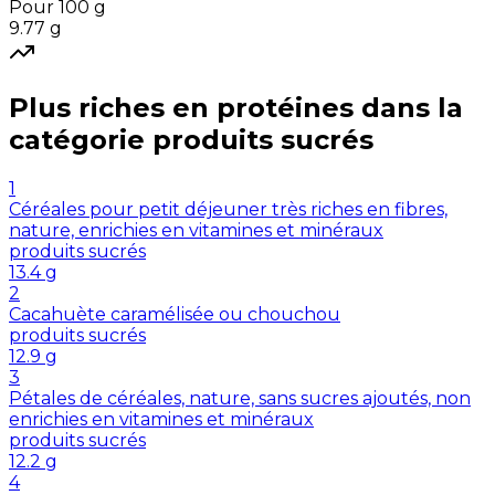
Pour 100 g
9.77
g
Plus riches en
protéines
dans la
catégorie
produits sucrés
1
Céréales pour petit déjeuner très riches en fibres,
nature, enrichies en vitamines et minéraux
produits sucrés
13.4
g
2
Cacahuète caramélisée ou chouchou
produits sucrés
12.9
g
3
Pétales de céréales, nature, sans sucres ajoutés, non
enrichies en vitamines et minéraux
produits sucrés
12.2
g
4