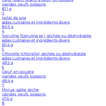
viandes, oeufs, poissons
81.1
g
3
Isolat de soja
aides culinaires et ingrédients divers
80.5
g
4
Spiruline (Spirulina sp.), séchée ou déshydratée
aides culinaires et ingrédients divers
60.4
g
5
Chlorelle (chlorella), séchée ou déshydratée
aides culinaires et ingrédients divers
48.5
g
6
Oeuf, en poudre
viandes, oeufs, poissons
48.4
g
7
Morue, salée, sèche
viandes, oeufs, poissons
47.6
g
8