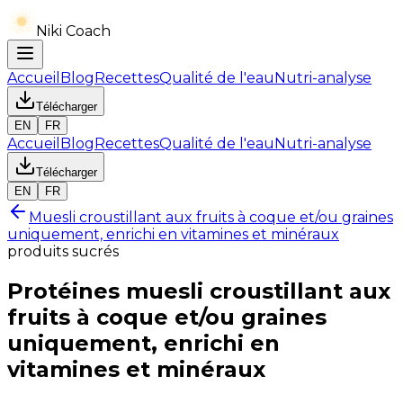
Niki Coach
Accueil
Blog
Recettes
Qualité de l'eau
Nutri-analyse
Télécharger
EN
FR
Accueil
Blog
Recettes
Qualité de l'eau
Nutri-analyse
Télécharger
EN
FR
Muesli croustillant aux fruits à coque et/ou graines
uniquement, enrichi en vitamines et minéraux
produits sucrés
Protéines
muesli croustillant aux
fruits à coque et/ou graines
uniquement, enrichi en
vitamines et minéraux