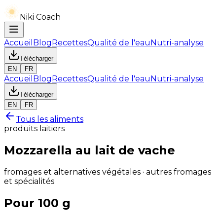
Niki Coach
Accueil
Blog
Recettes
Qualité de l'eau
Nutri-analyse
Télécharger
EN
FR
Accueil
Blog
Recettes
Qualité de l'eau
Nutri-analyse
Télécharger
EN
FR
Tous les aliments
produits laitiers
Mozzarella au lait de vache
fromages et alternatives végétales · autres fromages
et spécialités
Pour 100 g