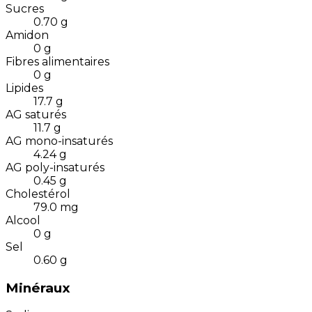
Sucres
0.70
g
Amidon
0
g
Fibres alimentaires
0
g
Lipides
17.7
g
AG saturés
11.7
g
AG mono-insaturés
4.24
g
AG poly-insaturés
0.45
g
Cholestérol
79.0
mg
Alcool
0
g
Sel
0.60
g
Minéraux