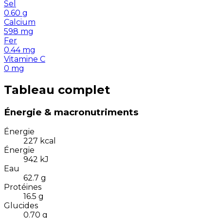
Sel
0.60
g
Calcium
598
mg
Fer
0.44
mg
Vitamine C
0
mg
Tableau complet
Énergie & macronutriments
Énergie
227
kcal
Énergie
942
kJ
Eau
62.7
g
Protéines
16.5
g
Glucides
0.70
g