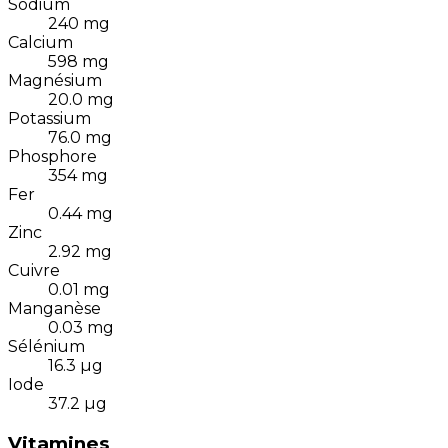
Sodium
240
mg
Calcium
598
mg
Magnésium
20.0
mg
Potassium
76.0
mg
Phosphore
354
mg
Fer
0.44
mg
Zinc
2.92
mg
Cuivre
0.01
mg
Manganèse
0.03
mg
Sélénium
16.3
µg
Iode
37.2
µg
Vitamines