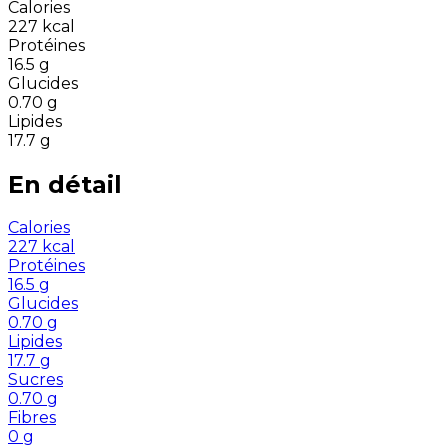
Calories
227
kcal
Protéines
16.5
g
Glucides
0.70
g
Lipides
17.7
g
En détail
Calories
227
kcal
Protéines
16.5
g
Glucides
0.70
g
Lipides
17.7
g
Sucres
0.70
g
Fibres
0
g