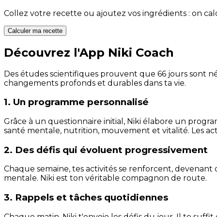
Collez votre recette ou ajoutez vos ingrédients : on c
Calculer ma recette
Découvrez l'App Niki Coach
Des études scientifiques prouvent que 66 jours sont néc
changements profonds et durables dans ta vie.
1. Un programme personnalisé
Grâce à un questionnaire initial, Niki élabore un progra
santé mentale, nutrition, mouvement et vitalité. Les act
2. Des défis qui évoluent progressivement
Chaque semaine, tes activités se renforcent, devenant 
mentale. Niki est ton véritable compagnon de route.
3. Rappels et tâches quotidiennes
Chaque matin, Niki t'envoie les défis du jour. Il te suffi