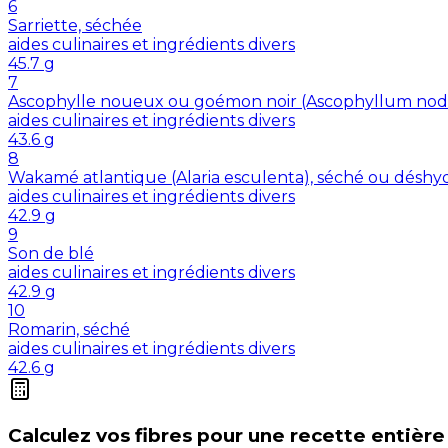
6
Sarriette, séchée
aides culinaires et ingrédients divers
45.7
g
7
Ascophylle noueux ou goémon noir (Ascophyllum nod
aides culinaires et ingrédients divers
43.6
g
8
Wakamé atlantique (Alaria esculenta), séché ou déshy
aides culinaires et ingrédients divers
42.9
g
9
Son de blé
aides culinaires et ingrédients divers
42.9
g
10
Romarin, séché
aides culinaires et ingrédients divers
42.6
g
Calculez vos
fibres
pour une recette entière