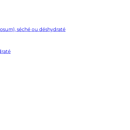
osum), séché ou déshydraté
draté