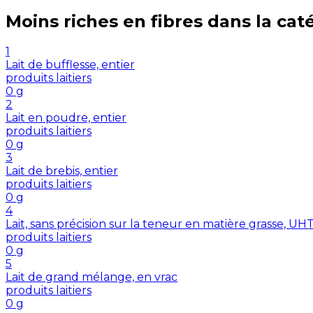
Moins riches en
fibres
dans la cat
1
Lait de bufflesse, entier
produits laitiers
0
g
2
Lait en poudre, entier
produits laitiers
0
g
3
Lait de brebis, entier
produits laitiers
0
g
4
Lait, sans précision sur la teneur en matière grasse, U
produits laitiers
0
g
5
Lait de grand mélange, en vrac
produits laitiers
0
g