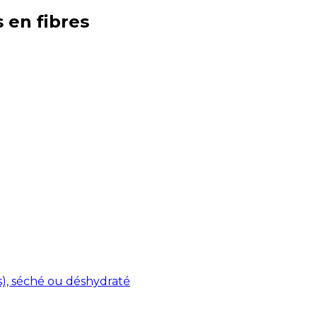
s en
fibres
s), séché ou déshydraté