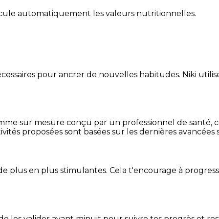
alcule automatiquement les valeurs nutritionnelles.
essaires pour ancrer de nouvelles habitudes. Niki utilise
mme sur mesure conçu par un professionnel de santé, centr
ivités proposées sont basées sur les dernières avancées s
de plus en plus stimulantes. Cela t'encourage à progres
t de les valider avant minuit pour suivre tes progrès et res