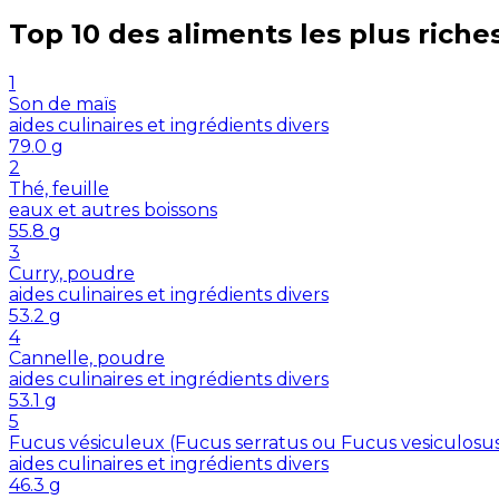
Top 10 des aliments les plus riche
1
Son de maïs
aides culinaires et ingrédients divers
79.0
g
2
Thé, feuille
eaux et autres boissons
55.8
g
3
Curry, poudre
aides culinaires et ingrédients divers
53.2
g
4
Cannelle, poudre
aides culinaires et ingrédients divers
53.1
g
5
Fucus vésiculeux (Fucus serratus ou Fucus vesiculosu
aides culinaires et ingrédients divers
46.3
g