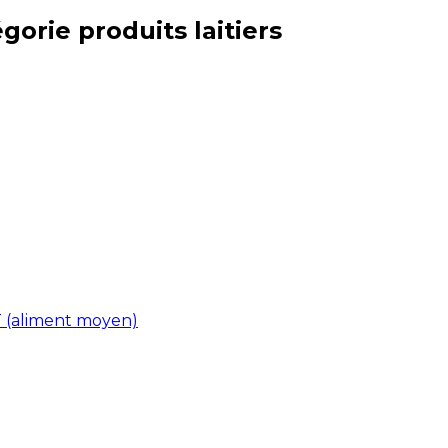
égorie
produits laitiers
HT (aliment moyen)