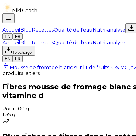
Niki Coach
Accueil
Blog
Recettes
Qualité de l'eau
Nutri-analyse
EN
FR
Accueil
Blog
Recettes
Qualité de l'eau
Nutri-analyse
Télécharger
EN
FR
Mousse de fromage blanc sur lit de fruits, 0% MG, a
produits laitiers
Fibres
mousse de fromage blanc sur
vitamine d
Pour 100 g
1.35
g