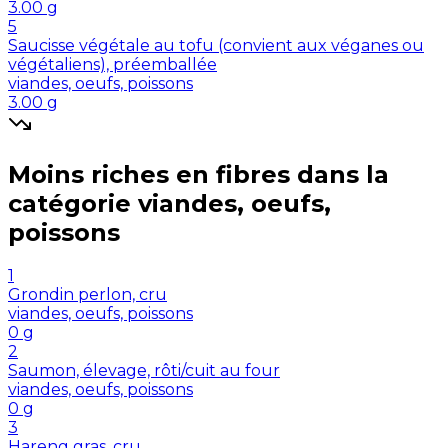
3.00
g
5
Saucisse végétale au tofu (convient aux véganes ou
végétaliens), préemballée
viandes, oeufs, poissons
3.00
g
Moins riches en
fibres
dans la
catégorie
viandes, oeufs,
poissons
1
Grondin perlon, cru
viandes, oeufs, poissons
0
g
2
Saumon, élevage, rôti/cuit au four
viandes, oeufs, poissons
0
g
3
Hareng gras, cru