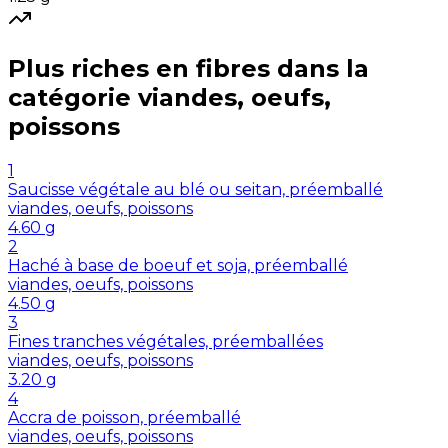
Plus riches en
fibres
dans la
catégorie
viandes, oeufs,
poissons
1
Saucisse végétale au blé ou seitan, préemballé
viandes, oeufs, poissons
4.60
g
2
Haché à base de boeuf et soja, préemballé
viandes, oeufs, poissons
4.50
g
3
Fines tranches végétales, préemballées
viandes, oeufs, poissons
3.20
g
4
Accra de poisson, préemballé
viandes, oeufs, poissons