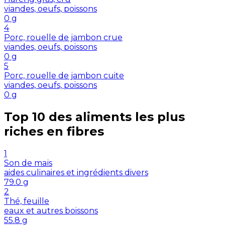
viandes, oeufs, poissons
0
g
4
Porc, rouelle de jambon crue
viandes, oeufs, poissons
0
g
5
Porc, rouelle de jambon cuite
viandes, oeufs, poissons
0
g
Top 10 des aliments les plus
riches en
fibres
1
Son de maïs
aides culinaires et ingrédients divers
79.0
g
2
Thé, feuille
eaux et autres boissons
55.8
g