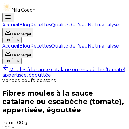
Niki Coach
Accueil
Blog
Recettes
Qualité de l'eau
Nutri-analyse
Télécharger
EN
FR
Accueil
Blog
Recettes
Qualité de l'eau
Nutri-analyse
Télécharger
EN
FR
Moules à la sauce catalane ou escabèche (tomate),
appertisée, égouttée
viandes, oeufs, poissons
Fibres
moules à la sauce
catalane ou escabèche (tomate),
appertisée, égouttée
Pour 100 g
1.25
g