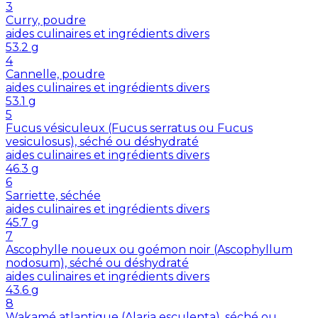
3
Curry, poudre
aides culinaires et ingrédients divers
53.2
g
4
Cannelle, poudre
aides culinaires et ingrédients divers
53.1
g
5
Fucus vésiculeux (Fucus serratus ou Fucus
vesiculosus), séché ou déshydraté
aides culinaires et ingrédients divers
46.3
g
6
Sarriette, séchée
aides culinaires et ingrédients divers
45.7
g
7
Ascophylle noueux ou goémon noir (Ascophyllum
nodosum), séché ou déshydraté
aides culinaires et ingrédients divers
43.6
g
8
Wakamé atlantique (Alaria esculenta), séché ou