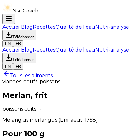
Niki Coach
Accueil
Blog
Recettes
Qualité de l'eau
Nutri-analyse
Télécharger
EN
FR
Accueil
Blog
Recettes
Qualité de l'eau
Nutri-analyse
Télécharger
EN
FR
Tous les aliments
viandes, oeufs, poissons
Merlan, frit
poissons cuits · -
Melangius merlangus (Linnaeus, 1758)
Pour 100 g