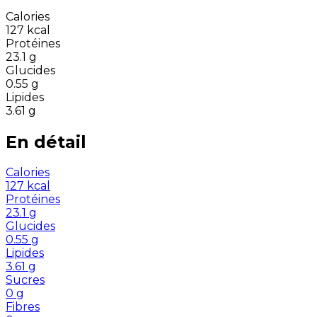
Calories
127
kcal
Protéines
23.1
g
Glucides
0.55
g
Lipides
3.61
g
En détail
Calories
127
kcal
Protéines
23.1
g
Glucides
0.55
g
Lipides
3.61
g
Sucres
0
g
Fibres