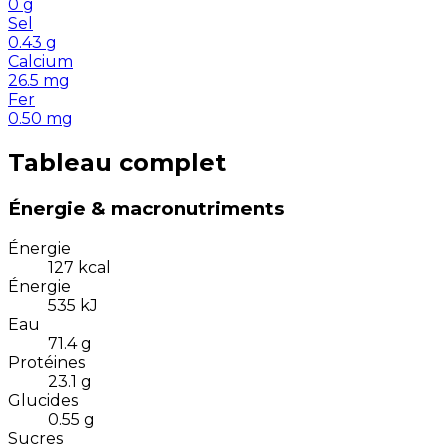
0
g
Sel
0.43
g
Calcium
26.5
mg
Fer
0.50
mg
Tableau complet
Énergie & macronutriments
Énergie
127
kcal
Énergie
535
kJ
Eau
71.4
g
Protéines
23.1
g
Glucides
0.55
g
Sucres