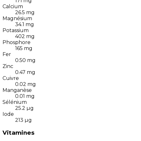
171
mg
Calcium
26.5
mg
Magnésium
34.1
mg
Potassium
402
mg
Phosphore
165
mg
Fer
0.50
mg
Zinc
0.47
mg
Cuivre
0.02
mg
Manganèse
0.01
mg
Sélénium
25.2
µg
Iode
213
µg
Vitamines