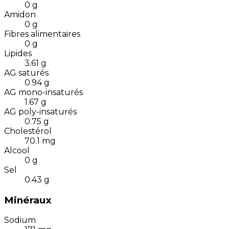
0
g
Amidon
0
g
Fibres alimentaires
0
g
Lipides
3.61
g
AG saturés
0.94
g
AG mono-insaturés
1.67
g
AG poly-insaturés
0.75
g
Cholestérol
70.1
mg
Alcool
0
g
Sel
0.43
g
Minéraux
Sodium