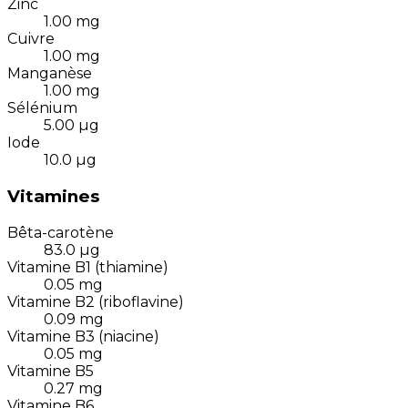
Zinc
1.00
mg
Cuivre
1.00
mg
Manganèse
1.00
mg
Sélénium
5.00
µg
Iode
10.0
µg
Vitamines
Bêta-carotène
83.0
µg
Vitamine B1 (thiamine)
0.05
mg
Vitamine B2 (riboflavine)
0.09
mg
Vitamine B3 (niacine)
0.05
mg
Vitamine B5
0.27
mg
Vitamine B6