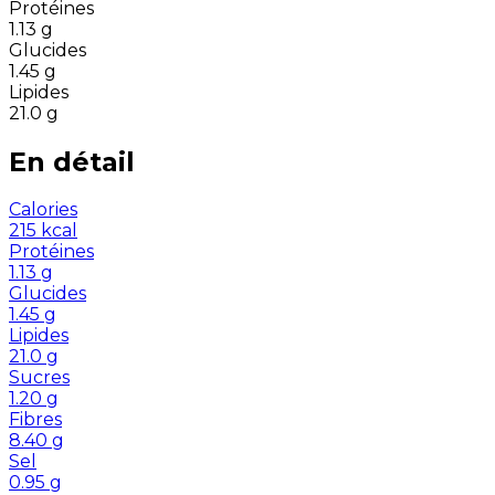
Protéines
1.13
g
Glucides
1.45
g
Lipides
21.0
g
En détail
Calories
215
kcal
Protéines
1.13
g
Glucides
1.45
g
Lipides
21.0
g
Sucres
1.20
g
Fibres
8.40
g
Sel
0.95
g