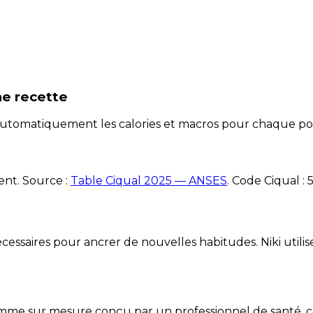
ne recette
e automatiquement les calories et macros pour chaque po
ent. Source :
Table Ciqual 2025 — ANSES
.
Code Ciqual :
essaires pour ancrer de nouvelles habitudes. Niki utilise
mme sur mesure conçu par un professionnel de santé, centr