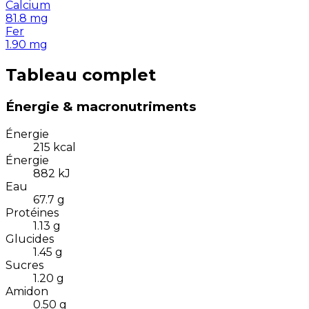
Calcium
81.8
mg
Fer
1.90
mg
Tableau complet
Énergie & macronutriments
Énergie
215
kcal
Énergie
882
kJ
Eau
67.7
g
Protéines
1.13
g
Glucides
1.45
g
Sucres
1.20
g
Amidon
0.50
g