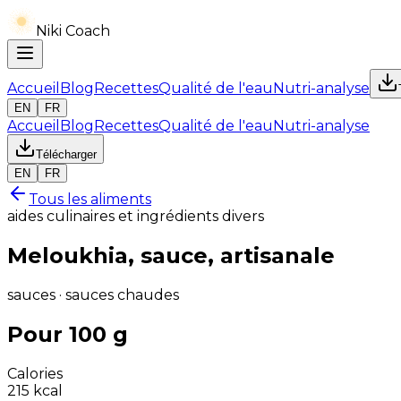
Niki Coach
Accueil
Blog
Recettes
Qualité de l'eau
Nutri-analyse
EN
FR
Accueil
Blog
Recettes
Qualité de l'eau
Nutri-analyse
Télécharger
EN
FR
Tous les aliments
aides culinaires et ingrédients divers
Meloukhia, sauce, artisanale
sauces · sauces chaudes
Pour 100 g
Calories
215
kcal