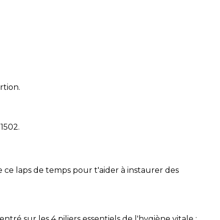
rtion.
51502
.
 ce laps de temps pour t'aider à instaurer des
é sur les 4 piliers essentiels de l'hygiène vitale :