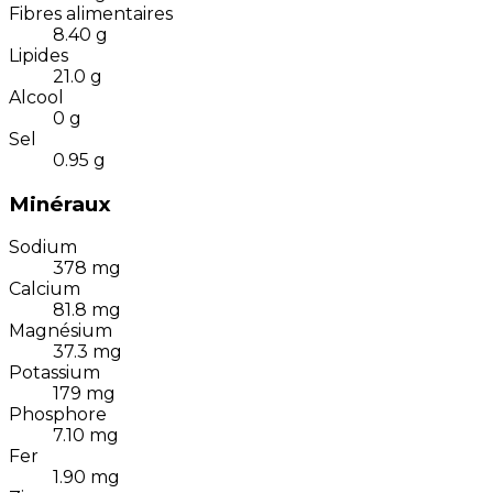
Fibres alimentaires
8.40
g
Lipides
21.0
g
Alcool
0
g
Sel
0.95
g
Minéraux
Sodium
378
mg
Calcium
81.8
mg
Magnésium
37.3
mg
Potassium
179
mg
Phosphore
7.10
mg
Fer
1.90
mg