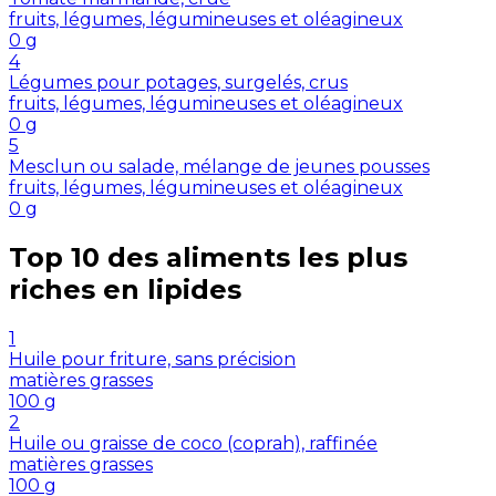
fruits, légumes, légumineuses et oléagineux
0
g
4
Légumes pour potages, surgelés, crus
fruits, légumes, légumineuses et oléagineux
0
g
5
Mesclun ou salade, mélange de jeunes pousses
fruits, légumes, légumineuses et oléagineux
0
g
Top 10 des aliments les plus
riches en
lipides
1
Huile pour friture, sans précision
matières grasses
100
g
2
Huile ou graisse de coco (coprah), raffinée
matières grasses
100
g