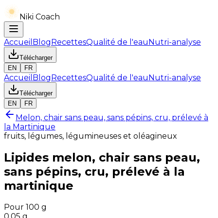
Niki Coach
Accueil
Blog
Recettes
Qualité de l'eau
Nutri-analyse
Télécharger
EN
FR
Accueil
Blog
Recettes
Qualité de l'eau
Nutri-analyse
Télécharger
EN
FR
Melon, chair sans peau, sans pépins, cru, prélevé à
la Martinique
fruits, légumes, légumineuses et oléagineux
Lipides
melon, chair sans peau,
sans pépins, cru, prélevé à la
martinique
Pour 100 g
0.05
g