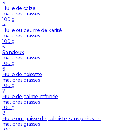
3
Huile de colza
matières grasses
100
g
4
Huile ou beurre de karité
matières grasses
100
g
5
Saindoux
matières grasses
100
g
6
Huile de noisette
matières grasses
100
g
7
Huile de palme, raffinée
matières grasses
100
g
8
Huile ou graisse de palmiste, sans précision
matières grasses
100
g