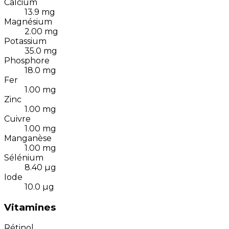
Calcium
13.9
mg
Magnésium
2.00
mg
Potassium
35.0
mg
Phosphore
18.0
mg
Fer
1.00
mg
Zinc
1.00
mg
Cuivre
1.00
mg
Manganèse
1.00
mg
Sélénium
8.40
µg
Iode
10.0
µg
Vitamines
Rétinol