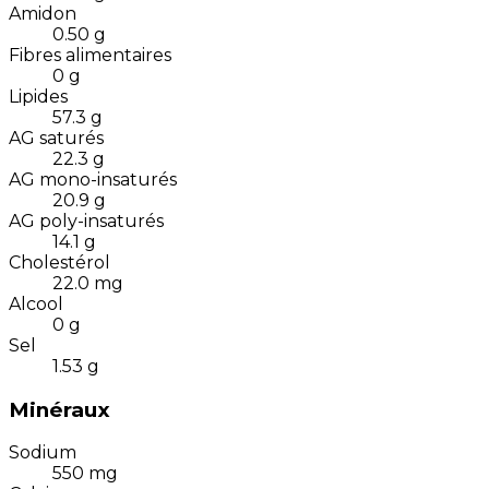
Amidon
0.50
g
Fibres alimentaires
0
g
Lipides
57.3
g
AG saturés
22.3
g
AG mono-insaturés
20.9
g
AG poly-insaturés
14.1
g
Cholestérol
22.0
mg
Alcool
0
g
Sel
1.53
g
Minéraux
Sodium
550
mg