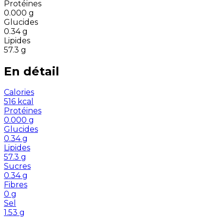
Protéines
0.000
g
Glucides
0.34
g
Lipides
57.3
g
En détail
Calories
516
kcal
Protéines
0.000
g
Glucides
0.34
g
Lipides
57.3
g
Sucres
0.34
g
Fibres
0
g
Sel
1.53
g