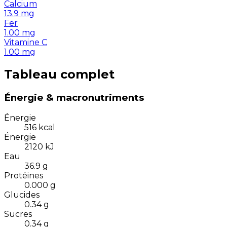
Calcium
13.9
mg
Fer
1.00
mg
Vitamine C
1.00
mg
Tableau complet
Énergie & macronutriments
Énergie
516
kcal
Énergie
2120
kJ
Eau
36.9
g
Protéines
0.000
g
Glucides
0.34
g
Sucres
0.34
g