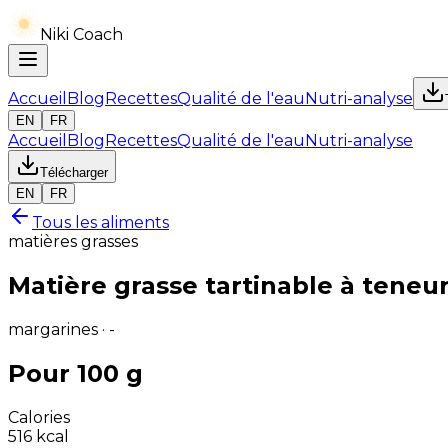
Niki Coach
Accueil
Blog
Recettes
Qualité de l'eau
Nutri-analyse
EN
FR
Accueil
Blog
Recettes
Qualité de l'eau
Nutri-analyse
Télécharger
EN
FR
Tous les aliments
matières grasses
Matière grasse tartinable à teneu
margarines · -
Pour 100 g
Calories
516
kcal