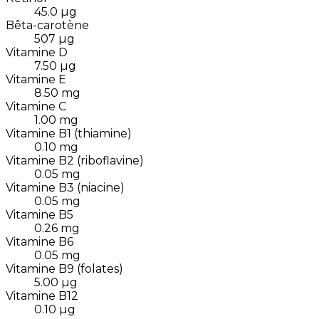
45.0
µg
Bêta-carotène
507
µg
Vitamine D
7.50
µg
Vitamine E
8.50
mg
Vitamine C
1.00
mg
Vitamine B1 (thiamine)
0.10
mg
Vitamine B2 (riboflavine)
0.05
mg
Vitamine B3 (niacine)
0.05
mg
Vitamine B5
0.26
mg
Vitamine B6
0.05
mg
Vitamine B9 (folates)
5.00
µg
Vitamine B12
0.10
µg