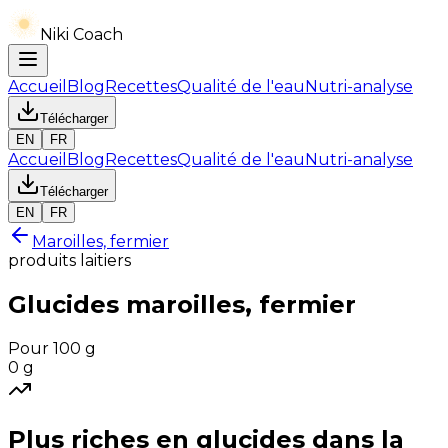
Niki Coach
Accueil
Blog
Recettes
Qualité de l'eau
Nutri-analyse
Télécharger
EN
FR
Accueil
Blog
Recettes
Qualité de l'eau
Nutri-analyse
Télécharger
EN
FR
Maroilles, fermier
produits laitiers
Glucides
maroilles, fermier
Pour 100 g
0
g
Plus riches en
glucides
dans la