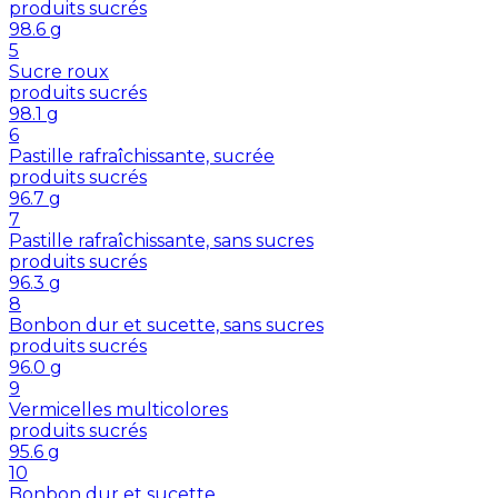
produits sucrés
98.6
g
5
Sucre roux
produits sucrés
98.1
g
6
Pastille rafraîchissante, sucrée
produits sucrés
96.7
g
7
Pastille rafraîchissante, sans sucres
produits sucrés
96.3
g
8
Bonbon dur et sucette, sans sucres
produits sucrés
96.0
g
9
Vermicelles multicolores
produits sucrés
95.6
g
10
Bonbon dur et sucette