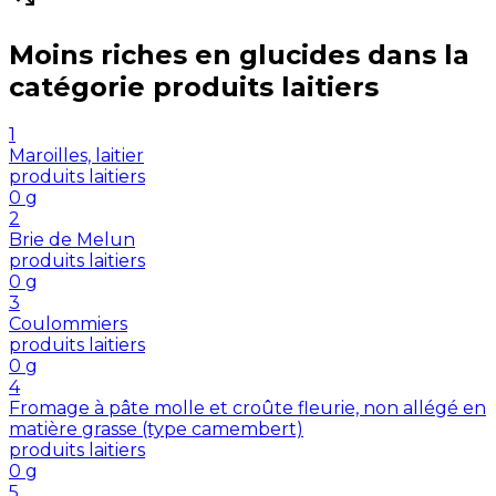
Moins riches en
glucides
dans la
catégorie
produits laitiers
1
Maroilles, laitier
produits laitiers
0
g
2
Brie de Melun
produits laitiers
0
g
3
Coulommiers
produits laitiers
0
g
4
Fromage à pâte molle et croûte fleurie, non allégé en
matière grasse (type camembert)
produits laitiers
0
g
5