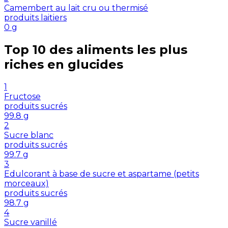
Camembert au lait cru ou thermisé
produits laitiers
0
g
Top 10 des aliments les plus
riches en
glucides
1
Fructose
produits sucrés
99.8
g
2
Sucre blanc
produits sucrés
99.7
g
3
Edulcorant à base de sucre et aspartame (petits
morceaux)
produits sucrés
98.7
g
4
Sucre vanillé