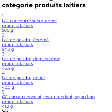
catégorie
produits laitiers
1
Lait concentré sucré, entier
produits laitiers
56.5
g
2
Lait en poudre, écrémé
produits laitiers
54.0
g
3
Lait en poudre, demi-écrémé
produits laitiers
43.4
g
4
Lait en poudre, entier
produits laitiers
42.0
g
5
Gâteau au chocolat, coeur fondant, rayon frais
produits laitiers
41.2
g