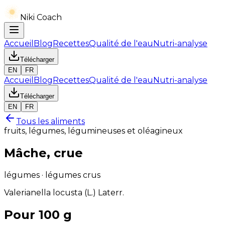
Niki Coach
Accueil
Blog
Recettes
Qualité de l'eau
Nutri-analyse
Télécharger
EN
FR
Accueil
Blog
Recettes
Qualité de l'eau
Nutri-analyse
Télécharger
EN
FR
Tous les aliments
fruits, légumes, légumineuses et oléagineux
Mâche, crue
légumes · légumes crus
Valerianella locusta (L.) Laterr.
Pour 100 g