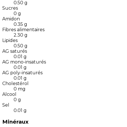
0.50
g
Sucres
0
g
Amidon
0.35
g
Fibres alimentaires
2.30
g
Lipides
0.50
g
AG saturés
0.01
g
AG mono-insaturés
0.01
g
AG poly-insaturés
0.01
g
Cholestérol
0
mg
Alcool
0
g
Sel
0.01
g
Minéraux