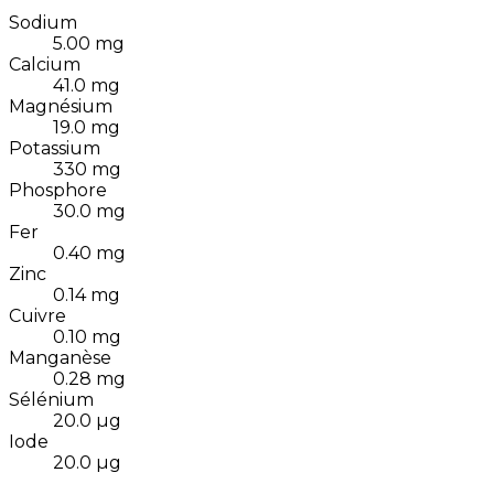
Sodium
5.00
mg
Calcium
41.0
mg
Magnésium
19.0
mg
Potassium
330
mg
Phosphore
30.0
mg
Fer
0.40
mg
Zinc
0.14
mg
Cuivre
0.10
mg
Manganèse
0.28
mg
Sélénium
20.0
µg
Iode
20.0
µg