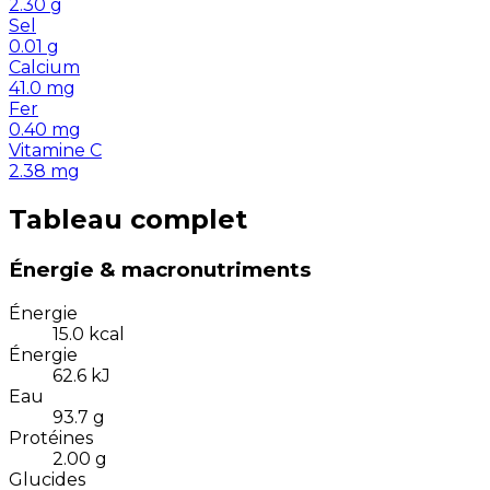
2.30
g
Sel
0.01
g
Calcium
41.0
mg
Fer
0.40
mg
Vitamine C
2.38
mg
Tableau complet
Énergie & macronutriments
Énergie
15.0
kcal
Énergie
62.6
kJ
Eau
93.7
g
Protéines
2.00
g
Glucides