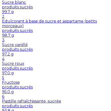
Sucre blanc
produits sucrés
99.7
g
2
Edulcorant à base de sucre et aspartame (petits
morceaux)
produits sucrés
98.7
g
3
Sucre vanillé
produits sucrés
97.2
g
4
Sucre roux
produits sucrés
97.0
g
5
Fructose
produits sucrés
95.0
g
6
Pastille rafraîchissante, sucrée
produits sucrés
93.8
g