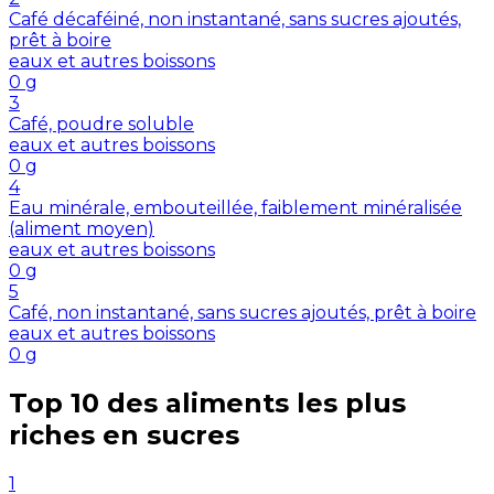
Café décaféiné, non instantané, sans sucres ajoutés,
prêt à boire
eaux et autres boissons
0
g
3
Café, poudre soluble
eaux et autres boissons
0
g
4
Eau minérale, embouteillée, faiblement minéralisée
(aliment moyen)
eaux et autres boissons
0
g
5
Café, non instantané, sans sucres ajoutés, prêt à boire
eaux et autres boissons
0
g
Top 10 des aliments les plus
riches en
sucres
1