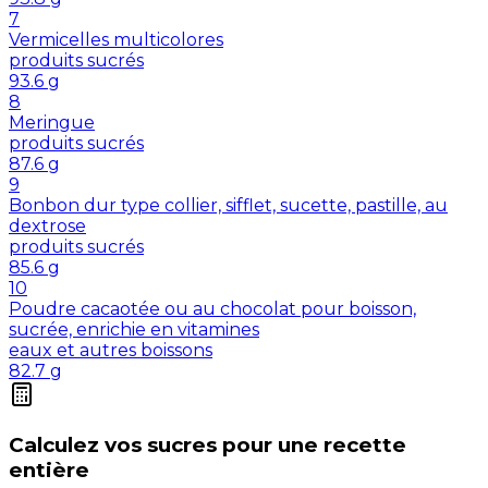
7
Vermicelles multicolores
produits sucrés
93.6
g
8
Meringue
produits sucrés
87.6
g
9
Bonbon dur type collier, sifflet, sucette, pastille, au
dextrose
produits sucrés
85.6
g
10
Poudre cacaotée ou au chocolat pour boisson,
sucrée, enrichie en vitamines
eaux et autres boissons
82.7
g
Calculez vos
sucres
pour une recette
entière