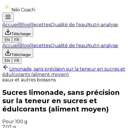
Niki Coach
Accueil
Blog
Recettes
Qualité de l'eau
Nutri-analyse
Télécharger
EN
FR
Accueil
Blog
Recettes
Qualité de l'eau
Nutri-analyse
Télécharger
EN
FR
Limonade, sans précision sur la teneur en sucres et
édulcorants (aliment moyen)
eaux et autres boissons
Sucres
limonade, sans précision
sur la teneur en sucres et
édulcorants (aliment moyen)
Pour 100 g
7.07
g