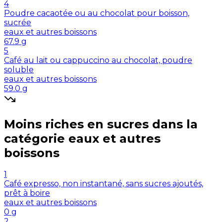
4
Poudre cacaotée ou au chocolat pour boisson,
sucrée
eaux et autres boissons
67.9
g
5
Café au lait ou cappuccino au chocolat, poudre
soluble
eaux et autres boissons
59.0
g
Moins riches en
sucres
dans la
catégorie
eaux et autres
boissons
1
Café expresso, non instantané, sans sucres ajoutés,
prêt à boire
eaux et autres boissons
0
g
2