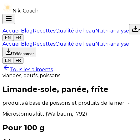
Niki Coach
Accueil
Blog
Recettes
Qualité de l'eau
Nutri-analyse
EN
FR
Accueil
Blog
Recettes
Qualité de l'eau
Nutri-analyse
Télécharger
EN
FR
Tous les aliments
viandes, oeufs, poissons
Limande-sole, panée, frite
produits à base de poissons et produits de la mer · -
Microstomus kitt (Walbaum, 1792)
Pour 100 g