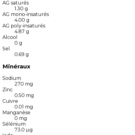
AG saturés
1.30
g
AG mono-insaturés
4.00
g
AG poly-insaturés
4.87
g
Alcool
0
g
Sel
0.69
g
Minéraux
Sodium
270
mg
Zinc
0.50
mg
Cuivre
0.01
mg
Manganèse
0
mg
Sélénium
73.0
µg