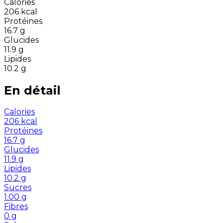
Calories
206
kcal
Protéines
16.7
g
Glucides
11.9
g
Lipides
10.2
g
En détail
Calories
206
kcal
Protéines
16.7
g
Glucides
11.9
g
Lipides
10.2
g
Sucres
1.00
g
Fibres
0
g