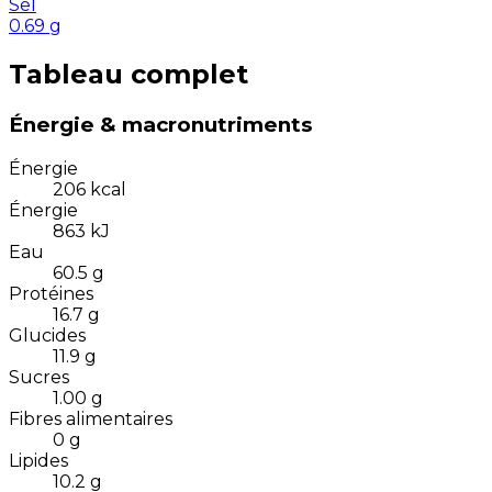
Sel
0.69
g
Tableau complet
Énergie & macronutriments
Énergie
206
kcal
Énergie
863
kJ
Eau
60.5
g
Protéines
16.7
g
Glucides
11.9
g
Sucres
1.00
g
Fibres alimentaires
0
g
Lipides
10.2
g