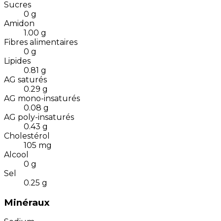
Sucres
0
g
Amidon
1.00
g
Fibres alimentaires
0
g
Lipides
0.81
g
AG saturés
0.29
g
AG mono-insaturés
0.08
g
AG poly-insaturés
0.43
g
Cholestérol
105
mg
Alcool
0
g
Sel
0.25
g
Minéraux