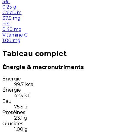
Sel
0.25
g
Calcium
37.5
mg
Fer
0.40
mg
Vitamine C
1.00
mg
Tableau complet
Énergie & macronutriments
Énergie
99.7
kcal
Énergie
423
kJ
Eau
75.5
g
Protéines
23.1
g
Glucides
1.00
g