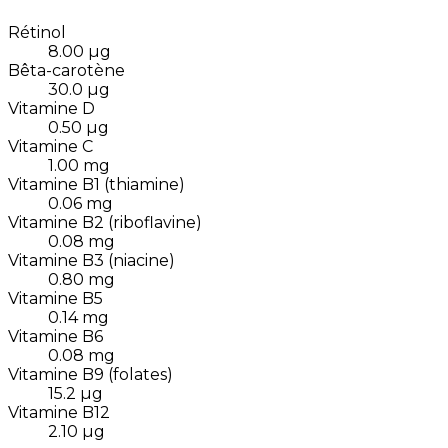
Rétinol
8.00
µg
Bêta-carotène
30.0
µg
Vitamine D
0.50
µg
Vitamine C
1.00
mg
Vitamine B1 (thiamine)
0.06
mg
Vitamine B2 (riboflavine)
0.08
mg
Vitamine B3 (niacine)
0.80
mg
Vitamine B5
0.14
mg
Vitamine B6
0.08
mg
Vitamine B9 (folates)
15.2
µg
Vitamine B12
2.10
µg