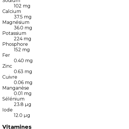
Sodium
102
mg
Calcium
37.5
mg
Magnésium
36.0
mg
Potassium
224
mg
Phosphore
152
mg
Fer
0.40
mg
Zinc
0.63
mg
Cuivre
0.06
mg
Manganèse
0.01
mg
Sélénium
23.8
µg
Iode
12.0
µg
Vitamines