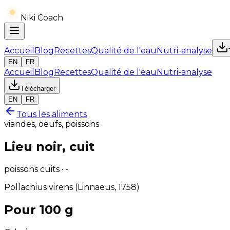
Niki Coach
Accueil
Blog
Recettes
Qualité de l'eau
Nutri-analyse
EN
FR
Accueil
Blog
Recettes
Qualité de l'eau
Nutri-analyse
Télécharger
EN
FR
Tous les aliments
viandes, oeufs, poissons
Lieu noir, cuit
poissons cuits · -
Pollachius virens (Linnaeus, 1758)
Pour 100 g