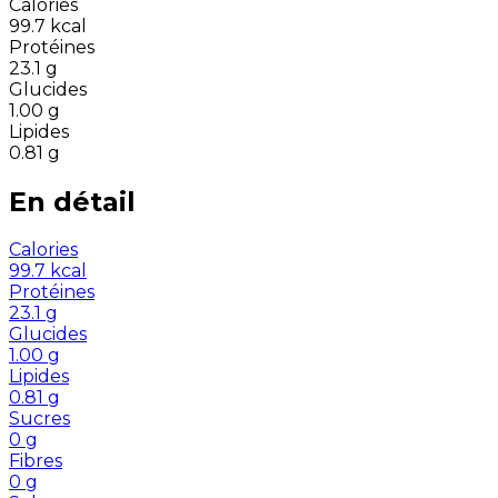
Calories
99.7
kcal
Protéines
23.1
g
Glucides
1.00
g
Lipides
0.81
g
En détail
Calories
99.7
kcal
Protéines
23.1
g
Glucides
1.00
g
Lipides
0.81
g
Sucres
0
g
Fibres
0
g