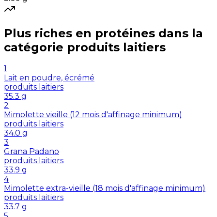
Plus riches en
protéines
dans la
catégorie
produits laitiers
1
Lait en poudre, écrémé
produits laitiers
35.3
g
2
Mimolette vieille (12 mois d'affinage minimum)
produits laitiers
34.0
g
3
Grana Padano
produits laitiers
33.9
g
4
Mimolette extra-vieille (18 mois d'affinage minimum)
produits laitiers
33.7
g
5