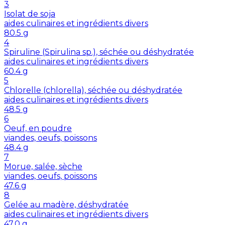
3
Isolat de soja
aides culinaires et ingrédients divers
80.5
g
4
Spiruline (Spirulina sp.), séchée ou déshydratée
aides culinaires et ingrédients divers
60.4
g
5
Chlorelle (chlorella), séchée ou déshydratée
aides culinaires et ingrédients divers
48.5
g
6
Oeuf, en poudre
viandes, oeufs, poissons
48.4
g
7
Morue, salée, sèche
viandes, oeufs, poissons
47.6
g
8
Gelée au madère, déshydratée
aides culinaires et ingrédients divers
47.0
g