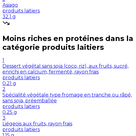
Asiago
produits laitiers
32.1
g
Moins riches en
protéines
dans la
catégorie
produits laitiers
1
Dessert végétal sans soja (coco, riz), aux fruits, sucré,
enrichi en calcium, fermenté, rayon frais
produits laitiers
0.21
g
2
Spécialité végétale type fromage en tranche ou râpé,
sans soja, préemballée
produits laitiers
0.25
g
3
Liégeois aux fruits, rayon frais
produits laitiers
1.15
g