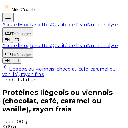
Niki Coach
Accueil
Blog
Recettes
Qualité de l'eau
Nutri-analyse
Télécharger
EN
FR
Accueil
Blog
Recettes
Qualité de l'eau
Nutri-analyse
Télécharger
EN
FR
Liégeois ou viennois (chocolat, café, caramel ou
vanille), rayon frais
produits laitiers
Protéines
liégeois ou viennois
(chocolat, café, caramel ou
vanille), rayon frais
Pour 100 g
3.09
g