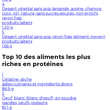
4
Dessert végétal sans soja (amande, avoine, chanvre,
coco, riz), nature, sans sucres ajoutés, non enrichi,
rayon frais
produits laitiers
1.20
g
5
Dessert végétal sans soja, rayon frais (aliment moyen)
produits laitiers
1.66
g
Top 10 des aliments les plus
riches en
protéines
1
Gélatine, sèche
aides culinaires et ingrédients divers
86.9
g
2
Oeuf, blanc (blanc d'oeuf), en poudre
viandes, oeufs, poissons
81.1
g