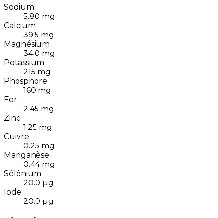
Sodium
5.80
mg
Calcium
39.5
mg
Magnésium
34.0
mg
Potassium
215
mg
Phosphore
160
mg
Fer
2.45
mg
Zinc
1.25
mg
Cuivre
0.25
mg
Manganèse
0.44
mg
Sélénium
20.0
µg
Iode
20.0
µg