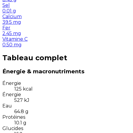
Sel
0.01
g
Calcium
39.5
mg
Fer
2.45
mg
Vitamine C
0.50
mg
Tableau complet
Énergie & macronutriments
Énergie
125
kcal
Énergie
527
kJ
Eau
64.8
g
Protéines
10.1
g
Glucides