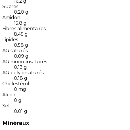
16.2
g
Sucres
0.20
g
Amidon
15.8
g
Fibres alimentaires
8.45
g
Lipides
0.58
g
AG saturés
0.09
g
AG mono-insaturés
0.13
g
AG poly-insaturés
0.18
g
Cholestérol
0
mg
Alcool
0
g
Sel
0.01
g
Minéraux