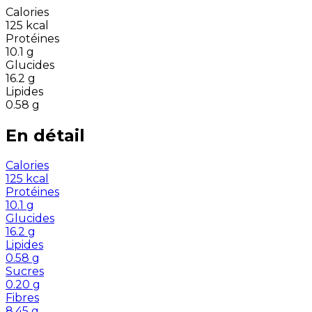
Calories
125
kcal
Protéines
10.1
g
Glucides
16.2
g
Lipides
0.58
g
En détail
Calories
125
kcal
Protéines
10.1
g
Glucides
16.2
g
Lipides
0.58
g
Sucres
0.20
g
Fibres
8.45
g