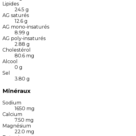
Lipides
24.5
g
AG saturés
12.6
g
AG mono-insaturés
8.99
g
AG poly-insaturés
2.88
g
Cholestérol
80.6
mg
Alcool
0
g
Sel
3.80
g
Minéraux
Sodium
1650
mg
Calcium
7.50
mg
Magnésium
22.0
mg