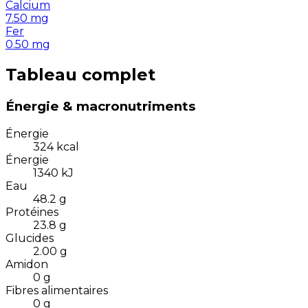
Calcium
7.50
mg
Fer
0.50
mg
Tableau complet
Énergie & macronutriments
Énergie
324
kcal
Énergie
1340
kJ
Eau
48.2
g
Protéines
23.8
g
Glucides
2.00
g
Amidon
0
g
Fibres alimentaires
0
g