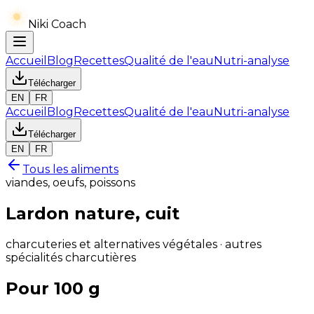
Niki Coach
Accueil
Blog
Recettes
Qualité de l'eau
Nutri-analyse
Télécharger
EN
FR
Accueil
Blog
Recettes
Qualité de l'eau
Nutri-analyse
Télécharger
EN
FR
Tous les aliments
viandes, oeufs, poissons
Lardon nature, cuit
charcuteries et alternatives végétales · autres
spécialités charcutières
Pour 100 g