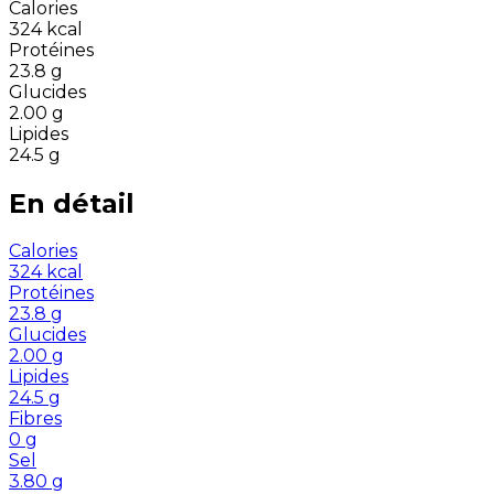
Calories
324
kcal
Protéines
23.8
g
Glucides
2.00
g
Lipides
24.5
g
En détail
Calories
324
kcal
Protéines
23.8
g
Glucides
2.00
g
Lipides
24.5
g
Fibres
0
g
Sel
3.80
g