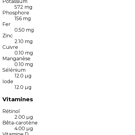
Potassium
572
mg
Phosphore
156
mg
Fer
0.50
mg
Zinc
2.10
mg
Cuivre
0.10
mg
Manganèse
0.10
mg
Sélénium
12.0
µg
Iode
12.0
µg
Vitamines
Rétinol
2.00
µg
Bêta-carotène
4.00
µg
Vitamine D