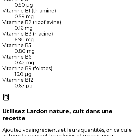
0.50
µg
Vitamine B1 (thiamine)
0.59
mg
Vitamine B2 (riboflavine)
0.16
mg
Vitamine B3 (niacine)
6.90
mg
Vitamine B5
0.80
mg
Vitamine B6
0.42
mg
Vitamine B9 (folates)
16.0
µg
Vitamine B12
0.67
µg
Utilisez
Lardon nature, cuit
dans une
recette
Ajoutez vos ingrédients et leurs quantités, on calcule
automatiquement les calories et macros pour