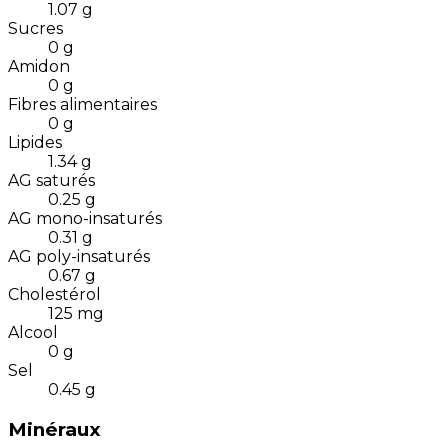
1.07
g
Sucres
0
g
Amidon
0
g
Fibres alimentaires
0
g
Lipides
1.34
g
AG saturés
0.25
g
AG mono-insaturés
0.31
g
AG poly-insaturés
0.67
g
Cholestérol
125
mg
Alcool
0
g
Sel
0.45
g
Minéraux