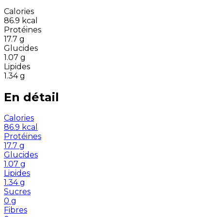
Calories
86.9
kcal
Protéines
17.7
g
Glucides
1.07
g
Lipides
1.34
g
En détail
Calories
86.9
kcal
Protéines
17.7
g
Glucides
1.07
g
Lipides
1.34
g
Sucres
0
g
Fibres