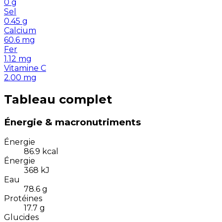
0
g
Sel
0.45
g
Calcium
60.6
mg
Fer
1.12
mg
Vitamine C
2.00
mg
Tableau complet
Énergie & macronutriments
Énergie
86.9
kcal
Énergie
368
kJ
Eau
78.6
g
Protéines
17.7
g
Glucides