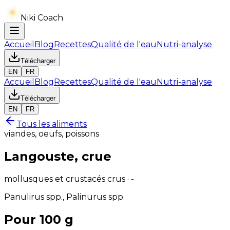
Niki Coach
Accueil
Blog
Recettes
Qualité de l'eau
Nutri-analyse
Télécharger
EN
FR
Accueil
Blog
Recettes
Qualité de l'eau
Nutri-analyse
Télécharger
EN
FR
Tous les aliments
viandes, oeufs, poissons
Langouste, crue
mollusques et crustacés crus · -
Panulirus spp., Palinurus spp.
Pour 100 g