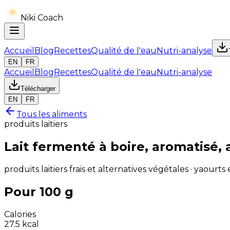
Niki Coach
Accueil
Blog
Recettes
Qualité de l'eau
Nutri-analyse
EN
FR
Accueil
Blog
Recettes
Qualité de l'eau
Nutri-analyse
Télécharger
EN
FR
Tous les aliments
produits laitiers
Lait fermenté à boire, aromatisé, 
produits laitiers frais et alternatives végétales · yaourts 
Pour 100 g
Calories
27.5
kcal