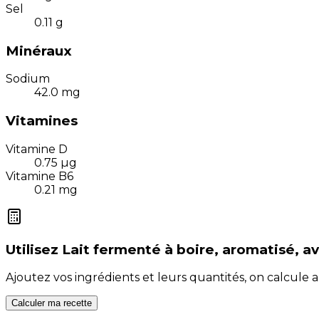
Sel
0.11
g
Minéraux
Sodium
42.0
mg
Vitamines
Vitamine D
0.75
µg
Vitamine B6
0.21
mg
Utilisez
Lait fermenté à boire, aromatisé, av
Ajoutez vos ingrédients et leurs quantités, on calcul
Calculer ma recette