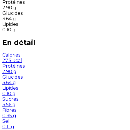
Protéines
2.90
g
Glucides
3.64
g
Lipides
0.10
g
En détail
Calories
27.5
kcal
Protéines
2.90
g
Glucides
3.64
g
Lipides
0.10
g
Sucres
3.56
g
Fibres
0.35
g
Sel
0.11
g