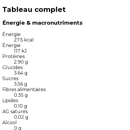
Tableau complet
Énergie & macronutriments
Énergie
27.5
kcal
Énergie
117
kJ
Protéines
2.90
g
Glucides
3.64
g
Sucres
3.56
g
Fibres alimentaires
0.35
g
Lipides
0.10
g
AG saturés
0.02
g
Alcool
0
g