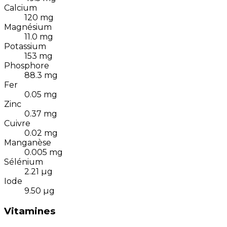
Calcium
120
mg
Magnésium
11.0
mg
Potassium
153
mg
Phosphore
88.3
mg
Fer
0.05
mg
Zinc
0.37
mg
Cuivre
0.02
mg
Manganèse
0.005
mg
Sélénium
2.21
µg
Iode
9.50
µg
Vitamines