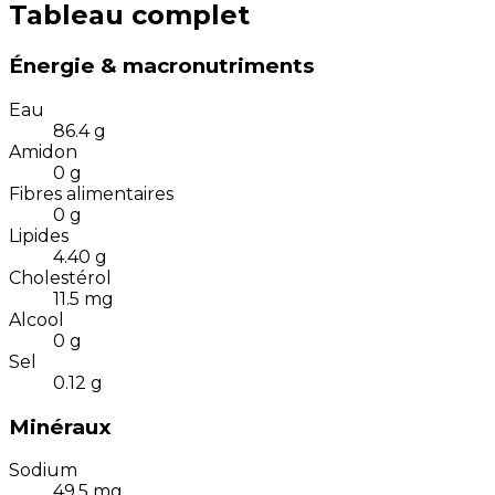
Tableau complet
Énergie & macronutriments
Eau
86.4
g
Amidon
0
g
Fibres alimentaires
0
g
Lipides
4.40
g
Cholestérol
11.5
mg
Alcool
0
g
Sel
0.12
g
Minéraux
Sodium
49.5
mg