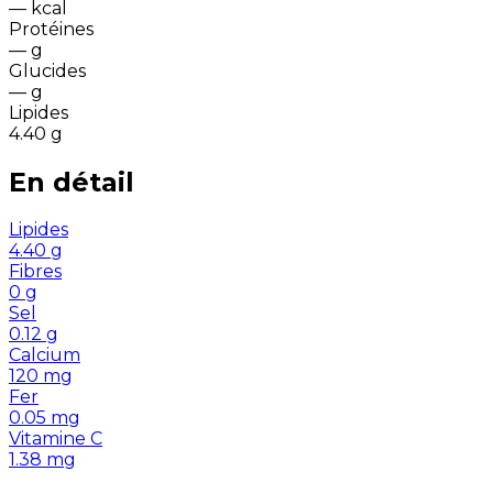
—
kcal
Protéines
—
g
Glucides
—
g
Lipides
4.40
g
En détail
Lipides
4.40
g
Fibres
0
g
Sel
0.12
g
Calcium
120
mg
Fer
0.05
mg
Vitamine C
1.38
mg