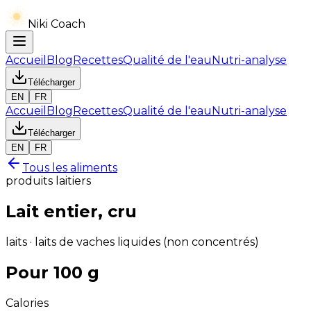
Niki Coach
Accueil
Blog
Recettes
Qualité de l'eau
Nutri-analyse
Télécharger
EN
FR
Accueil
Blog
Recettes
Qualité de l'eau
Nutri-analyse
Télécharger
EN
FR
Tous les aliments
produits laitiers
Lait entier, cru
laits · laits de vaches liquides (non concentrés)
Pour 100 g
Calories