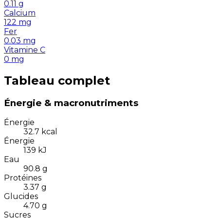
0.11
g
Calcium
122
mg
Fer
0.03
mg
Vitamine C
0
mg
Tableau complet
Énergie & macronutriments
Énergie
32.7
kcal
Énergie
139
kJ
Eau
90.8
g
Protéines
3.37
g
Glucides
4.70
g
Sucres