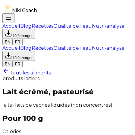
Niki Coach
Accueil
Blog
Recettes
Qualité de l'eau
Nutri-analyse
Télécharger
EN
FR
Accueil
Blog
Recettes
Qualité de l'eau
Nutri-analyse
Télécharger
EN
FR
Tous les aliments
produits laitiers
Lait écrémé, pasteurisé
laits · laits de vaches liquides (non concentrés)
Pour 100 g
Calories