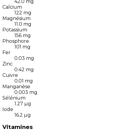
42.0
mg
Calcium
122
mg
Magnésium
11.0
mg
Potassium
156
mg
Phosphore
101
mg
Fer
0.03
mg
Zinc
0.42
mg
Cuivre
0.01
mg
Manganèse
0.003
mg
Sélénium
1.27
µg
Iode
16.2
µg
Vitamines