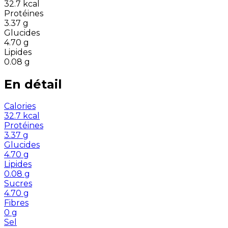
32.7
kcal
Protéines
3.37
g
Glucides
4.70
g
Lipides
0.08
g
En détail
Calories
32.7
kcal
Protéines
3.37
g
Glucides
4.70
g
Lipides
0.08
g
Sucres
4.70
g
Fibres
0
g
Sel