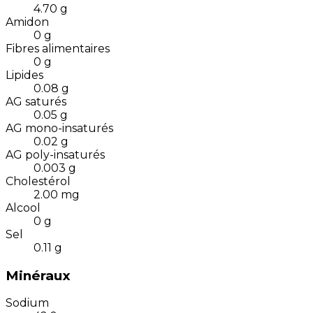
4.70
g
Amidon
0
g
Fibres alimentaires
0
g
Lipides
0.08
g
AG saturés
0.05
g
AG mono-insaturés
0.02
g
AG poly-insaturés
0.003
g
Cholestérol
2.00
mg
Alcool
0
g
Sel
0.11
g
Minéraux
Sodium