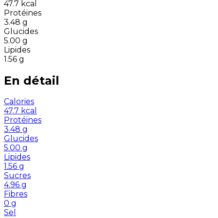
47.7
kcal
Protéines
3.48
g
Glucides
5.00
g
Lipides
1.56
g
En détail
Calories
47.7
kcal
Protéines
3.48
g
Glucides
5.00
g
Lipides
1.56
g
Sucres
4.96
g
Fibres
0
g
Sel