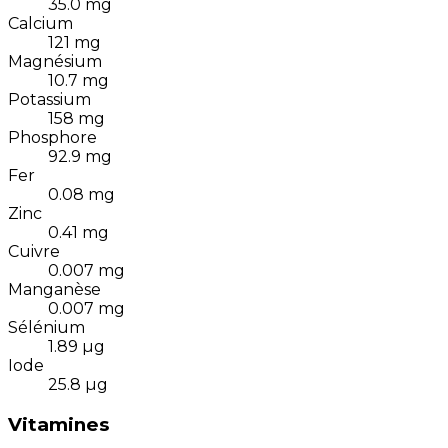
35.0
mg
Calcium
121
mg
Magnésium
10.7
mg
Potassium
158
mg
Phosphore
92.9
mg
Fer
0.08
mg
Zinc
0.41
mg
Cuivre
0.007
mg
Manganèse
0.007
mg
Sélénium
1.89
µg
Iode
25.8
µg
Vitamines