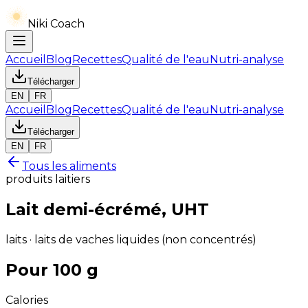
Niki Coach
Accueil
Blog
Recettes
Qualité de l'eau
Nutri-analyse
Télécharger
EN
FR
Accueil
Blog
Recettes
Qualité de l'eau
Nutri-analyse
Télécharger
EN
FR
Tous les aliments
produits laitiers
Lait demi-écrémé, UHT
laits · laits de vaches liquides (non concentrés)
Pour 100 g
Calories