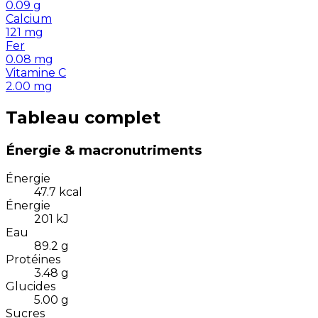
0.09
g
Calcium
121
mg
Fer
0.08
mg
Vitamine C
2.00
mg
Tableau complet
Énergie & macronutriments
Énergie
47.7
kcal
Énergie
201
kJ
Eau
89.2
g
Protéines
3.48
g
Glucides
5.00
g
Sucres