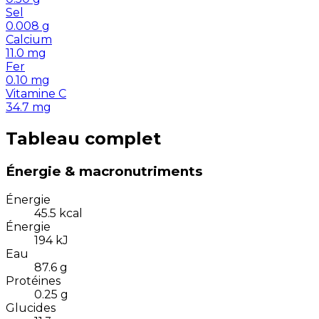
Sel
0.008
g
Calcium
11.0
mg
Fer
0.10
mg
Vitamine C
34.7
mg
Tableau complet
Énergie & macronutriments
Énergie
45.5
kcal
Énergie
194
kJ
Eau
87.6
g
Protéines
0.25
g
Glucides