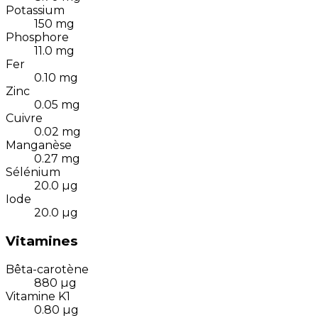
Potassium
150
mg
Phosphore
11.0
mg
Fer
0.10
mg
Zinc
0.05
mg
Cuivre
0.02
mg
Manganèse
0.27
mg
Sélénium
20.0
µg
Iode
20.0
µg
Vitamines
Bêta-carotène
880
µg
Vitamine K1
0.80
µg