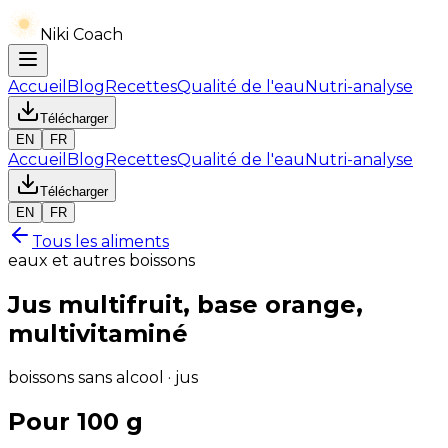
Niki Coach
Accueil
Blog
Recettes
Qualité de l'eau
Nutri-analyse
Télécharger
EN
FR
Accueil
Blog
Recettes
Qualité de l'eau
Nutri-analyse
Télécharger
EN
FR
Tous les aliments
eaux et autres boissons
Jus multifruit, base orange,
multivitaminé
boissons sans alcool · jus
Pour 100 g