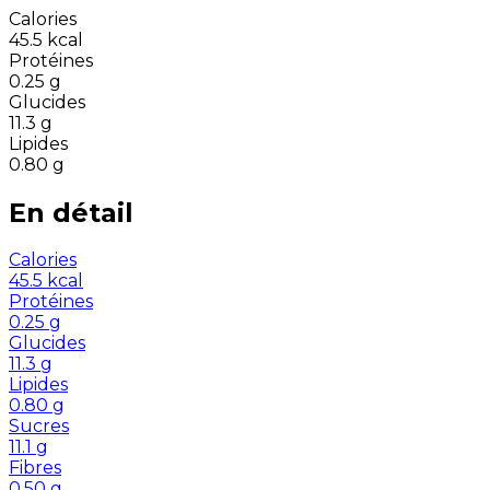
Calories
45.5
kcal
Protéines
0.25
g
Glucides
11.3
g
Lipides
0.80
g
En détail
Calories
45.5
kcal
Protéines
0.25
g
Glucides
11.3
g
Lipides
0.80
g
Sucres
11.1
g
Fibres
0.50
g