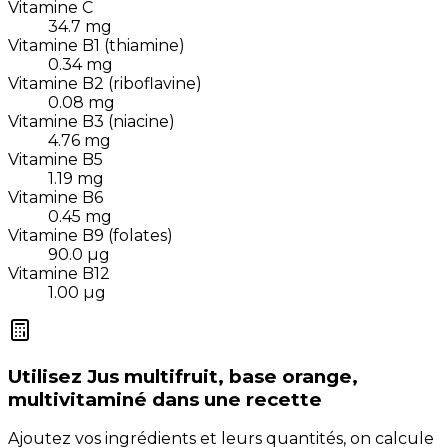
Vitamine C
34.7
mg
Vitamine B1 (thiamine)
0.34
mg
Vitamine B2 (riboflavine)
0.08
mg
Vitamine B3 (niacine)
4.76
mg
Vitamine B5
1.19
mg
Vitamine B6
0.45
mg
Vitamine B9 (folates)
90.0
µg
Vitamine B12
1.00
µg
Utilisez
Jus multifruit, base orange,
multivitaminé
dans une recette
Ajoutez vos ingrédients et leurs quantités, on calcule