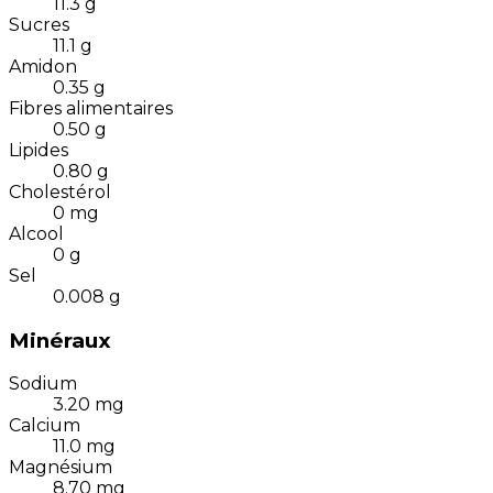
11.3
g
Sucres
11.1
g
Amidon
0.35
g
Fibres alimentaires
0.50
g
Lipides
0.80
g
Cholestérol
0
mg
Alcool
0
g
Sel
0.008
g
Minéraux
Sodium
3.20
mg
Calcium
11.0
mg
Magnésium
8.70
mg