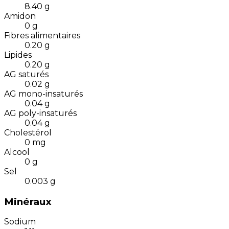
8.40
g
Amidon
0
g
Fibres alimentaires
0.20
g
Lipides
0.20
g
AG saturés
0.02
g
AG mono-insaturés
0.04
g
AG poly-insaturés
0.04
g
Cholestérol
0
mg
Alcool
0
g
Sel
0.003
g
Minéraux
Sodium