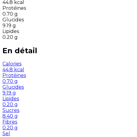
44.8
kcal
Protéines
0.70
g
Glucides
9.19
g
Lipides
0.20
g
En détail
Calories
44.8
kcal
Protéines
0.70
g
Glucides
9.19
g
Lipides
0.20
g
Sucres
8.40
g
Fibres
0.20
g
Sel