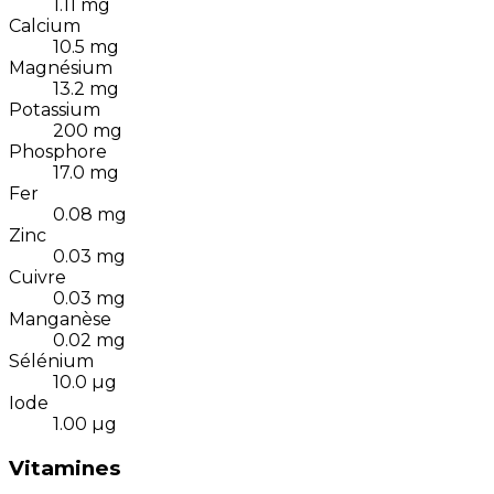
1.11
mg
Calcium
10.5
mg
Magnésium
13.2
mg
Potassium
200
mg
Phosphore
17.0
mg
Fer
0.08
mg
Zinc
0.03
mg
Cuivre
0.03
mg
Manganèse
0.02
mg
Sélénium
10.0
µg
Iode
1.00
µg
Vitamines