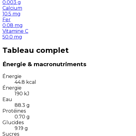
0.003
g
Calcium
10.5
mg
Fer
0.08
mg
Vitamine C
50.0
mg
Tableau complet
Énergie & macronutriments
Énergie
44.8
kcal
Énergie
190
kJ
Eau
88.3
g
Protéines
0.70
g
Glucides
9.19
g
Sucres