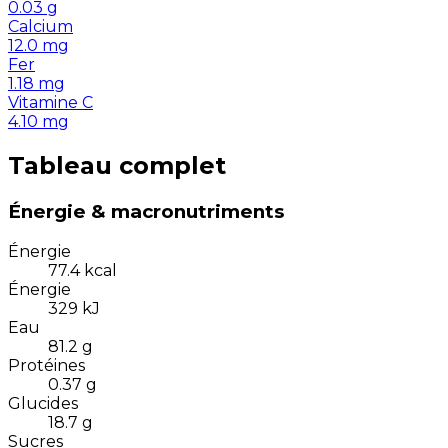
0.03
g
Calcium
12.0
mg
Fer
1.18
mg
Vitamine C
4.10
mg
Tableau complet
Énergie & macronutriments
Énergie
77.4
kcal
Énergie
329
kJ
Eau
81.2
g
Protéines
0.37
g
Glucides
18.7
g
Sucres