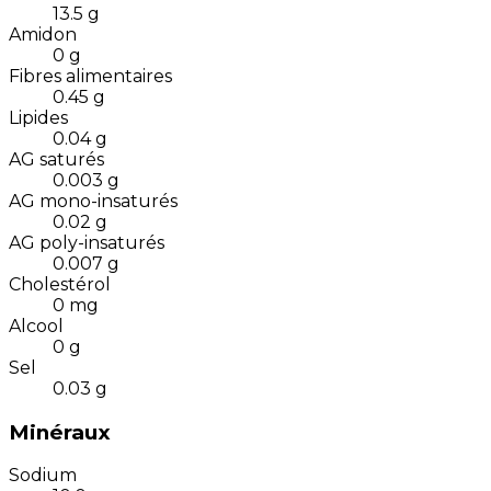
13.5
g
Amidon
0
g
Fibres alimentaires
0.45
g
Lipides
0.04
g
AG saturés
0.003
g
AG mono-insaturés
0.02
g
AG poly-insaturés
0.007
g
Cholestérol
0
mg
Alcool
0
g
Sel
0.03
g
Minéraux
Sodium