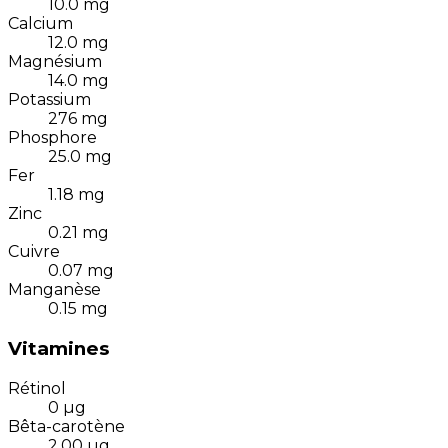
10.0
mg
Calcium
12.0
mg
Magnésium
14.0
mg
Potassium
276
mg
Phosphore
25.0
mg
Fer
1.18
mg
Zinc
0.21
mg
Cuivre
0.07
mg
Manganèse
0.15
mg
Vitamines
Rétinol
0
µg
Bêta-carotène
2.00
µg