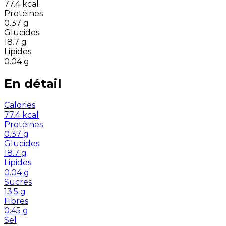
77.4
kcal
Protéines
0.37
g
Glucides
18.7
g
Lipides
0.04
g
En détail
Calories
77.4
kcal
Protéines
0.37
g
Glucides
18.7
g
Lipides
0.04
g
Sucres
13.5
g
Fibres
0.45
g
Sel