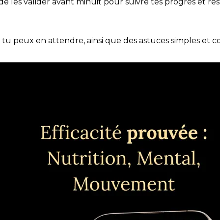
t de les valider avant minuit pour suivre tes progrès et res
e tu peux en attendre, ainsi que des astuces simples et 