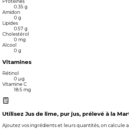
Protéines
0.35
g
Amidon
0
g
Lipides
0.57
g
Cholestérol
0
mg
Alcool
0
g
Vitamines
Rétinol
0
µg
Vitamine C
18.5
mg
Utilisez
Jus de lime, pur jus, prélevé à la Ma
Ajoutez vos ingrédients et leurs quantités, on calcul