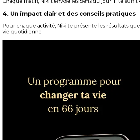
Chaque matin, Niki t'envoie les défis du jour. Il te suffi
4. Un impact clair et des conseils pratiques
Pour chaque activité, Niki te présente les résultats qu
vie quotidienne.