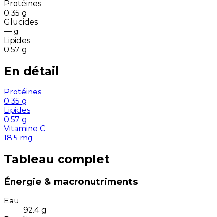
Protéines
0.35
g
Glucides
—
g
Lipides
0.57
g
En détail
Protéines
0.35
g
Lipides
0.57
g
Vitamine C
18.5
mg
Tableau complet
Énergie & macronutriments
Eau
92.4
g