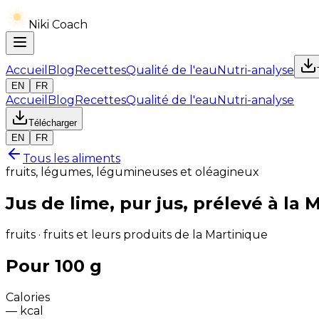
Niki Coach
Accueil
Blog
Recettes
Qualité de l'eau
Nutri-analyse
EN
FR
Accueil
Blog
Recettes
Qualité de l'eau
Nutri-analyse
Télécharger
EN
FR
Tous les aliments
fruits, légumes, légumineuses et oléagineux
Jus de lime, pur jus, prélevé à la 
fruits · fruits et leurs produits de la Martinique
Pour 100 g
Calories
—
kcal