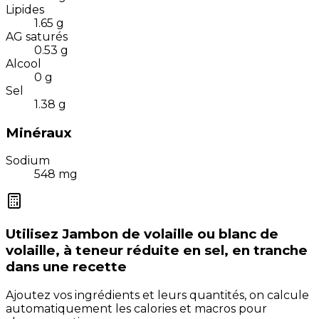
Lipides
1.65
g
AG saturés
0.53
g
Alcool
0
g
Sel
1.38
g
Minéraux
Sodium
548
mg
Utilisez
Jambon de volaille ou blanc de
volaille, à teneur réduite en sel, en tranche
dans une recette
Ajoutez vos ingrédients et leurs quantités, on calcule
automatiquement les calories et macros pour