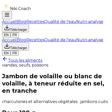
Niki Coach
Accueil
Blog
Recettes
Qualité de l'eau
Nutri-analyse
Télécharger
EN
FR
Accueil
Blog
Recettes
Qualité de l'eau
Nutri-analyse
Télécharger
EN
FR
Tous les aliments
viandes, oeufs, poissons
Jambon de volaille ou blanc de
volaille, à teneur réduite en sel,
en tranche
charcuteries et alternatives végétales · jambons cuits