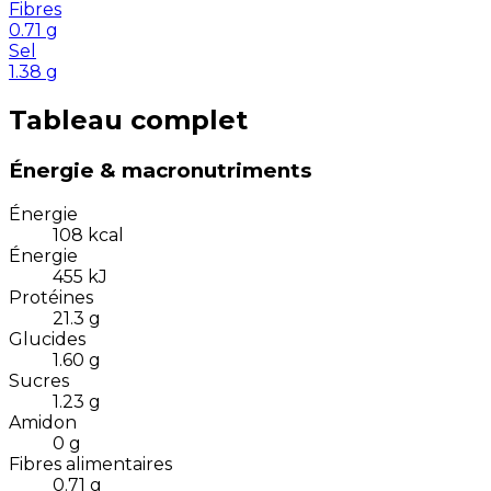
Fibres
0.71
g
Sel
1.38
g
Tableau complet
Énergie & macronutriments
Énergie
108
kcal
Énergie
455
kJ
Protéines
21.3
g
Glucides
1.60
g
Sucres
1.23
g
Amidon
0
g
Fibres alimentaires
0.71
g