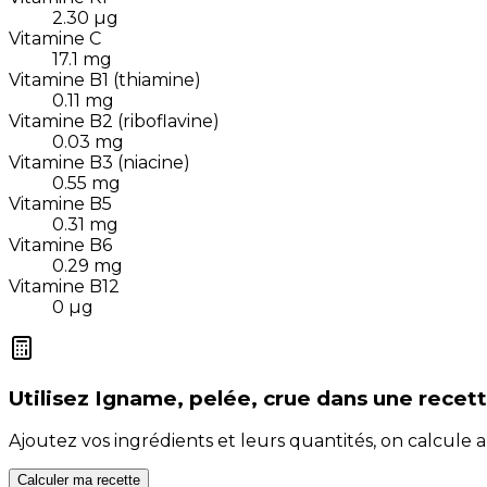
2.30
µg
Vitamine C
17.1
mg
Vitamine B1 (thiamine)
0.11
mg
Vitamine B2 (riboflavine)
0.03
mg
Vitamine B3 (niacine)
0.55
mg
Vitamine B5
0.31
mg
Vitamine B6
0.29
mg
Vitamine B12
0
µg
Utilisez
Igname, pelée, crue
dans une recet
Ajoutez vos ingrédients et leurs quantités, on calcul
Calculer ma recette