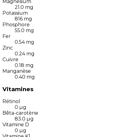
Magnésium
21.0
mg
Potassium
816
mg
Phosphore
55.0
mg
Fer
0.54
mg
Zinc
0.24
mg
Cuivre
0.18
mg
Manganèse
0.40
mg
Vitamines
Rétinol
0
µg
Bêta-carotène
83.0
µg
Vitamine D
0
µg
Vitamine K1