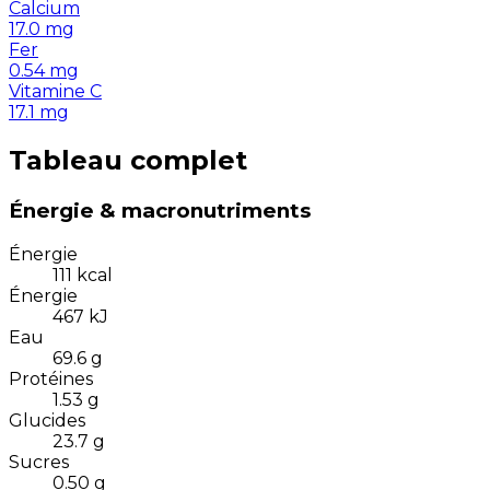
Calcium
17.0
mg
Fer
0.54
mg
Vitamine C
17.1
mg
Tableau complet
Énergie & macronutriments
Énergie
111
kcal
Énergie
467
kJ
Eau
69.6
g
Protéines
1.53
g
Glucides
23.7
g
Sucres
0.50
g