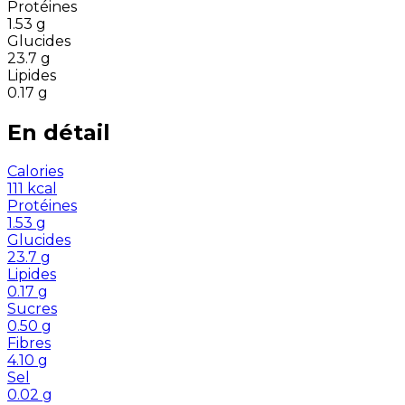
Protéines
1.53
g
Glucides
23.7
g
Lipides
0.17
g
En détail
Calories
111
kcal
Protéines
1.53
g
Glucides
23.7
g
Lipides
0.17
g
Sucres
0.50
g
Fibres
4.10
g
Sel
0.02
g