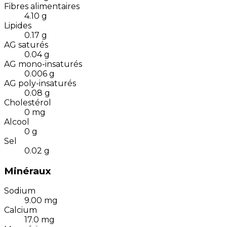
Fibres alimentaires
4.10
g
Lipides
0.17
g
AG saturés
0.04
g
AG mono-insaturés
0.006
g
AG poly-insaturés
0.08
g
Cholestérol
0
mg
Alcool
0
g
Sel
0.02
g
Minéraux
Sodium
9.00
mg
Calcium
17.0
mg