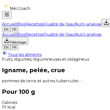
Niki Coach
Accueil
Blog
Recettes
Qualité de l'eau
Nutri-analyse
EN
FR
Accueil
Blog
Recettes
Qualité de l'eau
Nutri-analyse
Télécharger
EN
FR
Tous les aliments
fruits, légumes, légumineuses et oléagineux
Igname, pelée, crue
pommes de terre et autres tubercules · -
Pour 100 g
Calories
111
kcal