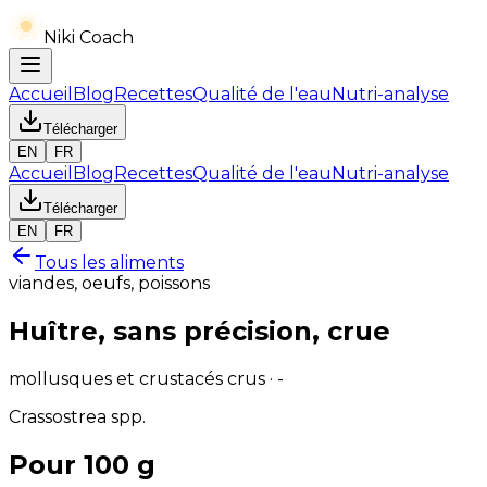
Niki Coach
Accueil
Blog
Recettes
Qualité de l'eau
Nutri-analyse
Télécharger
EN
FR
Accueil
Blog
Recettes
Qualité de l'eau
Nutri-analyse
Télécharger
EN
FR
Tous les aliments
viandes, oeufs, poissons
Huître, sans précision, crue
mollusques et crustacés crus · -
Crassostrea spp.
Pour 100 g