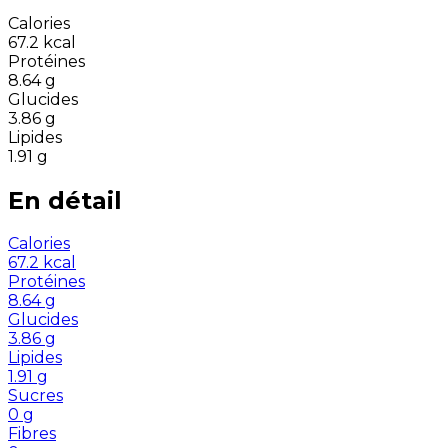
Calories
67.2
kcal
Protéines
8.64
g
Glucides
3.86
g
Lipides
1.91
g
En détail
Calories
67.2
kcal
Protéines
8.64
g
Glucides
3.86
g
Lipides
1.91
g
Sucres
0
g
Fibres