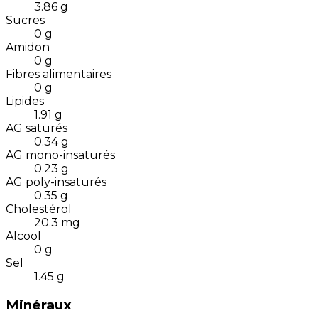
3.86
g
Sucres
0
g
Amidon
0
g
Fibres alimentaires
0
g
Lipides
1.91
g
AG saturés
0.34
g
AG mono-insaturés
0.23
g
AG poly-insaturés
0.35
g
Cholestérol
20.3
mg
Alcool
0
g
Sel
1.45
g
Minéraux