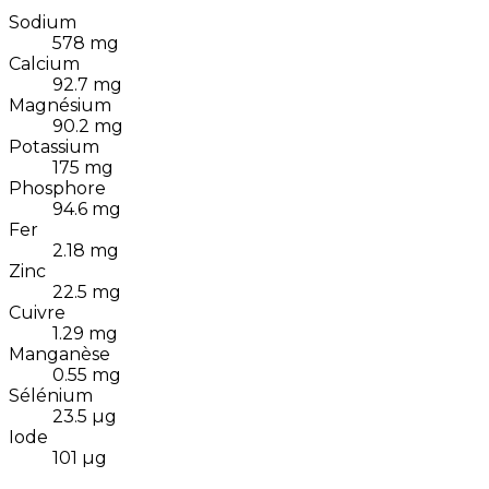
Sodium
578
mg
Calcium
92.7
mg
Magnésium
90.2
mg
Potassium
175
mg
Phosphore
94.6
mg
Fer
2.18
mg
Zinc
22.5
mg
Cuivre
1.29
mg
Manganèse
0.55
mg
Sélénium
23.5
µg
Iode
101
µg