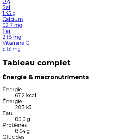
0
g
Sel
1.45
g
Calcium
92.7
mg
Fer
2.18
mg
Vitamine C
5.13
mg
Tableau complet
Énergie & macronutriments
Énergie
67.2
kcal
Énergie
283
kJ
Eau
83.3
g
Protéines
8.64
g
Glucides