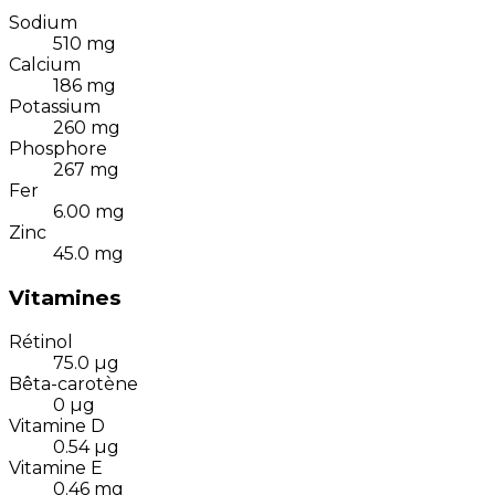
Sodium
510
mg
Calcium
186
mg
Potassium
260
mg
Phosphore
267
mg
Fer
6.00
mg
Zinc
45.0
mg
Vitamines
Rétinol
75.0
µg
Bêta-carotène
0
µg
Vitamine D
0.54
µg
Vitamine E
0.46
mg