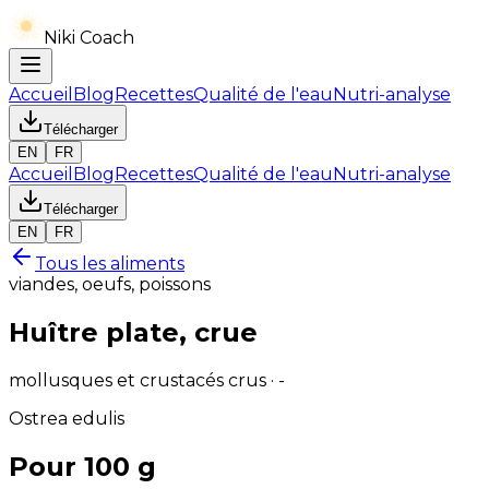
Niki Coach
Accueil
Blog
Recettes
Qualité de l'eau
Nutri-analyse
Télécharger
EN
FR
Accueil
Blog
Recettes
Qualité de l'eau
Nutri-analyse
Télécharger
EN
FR
Tous les aliments
viandes, oeufs, poissons
Huître plate, crue
mollusques et crustacés crus · -
Ostrea edulis
Pour 100 g