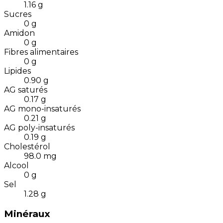
1.16
g
Sucres
0
g
Amidon
0
g
Fibres alimentaires
0
g
Lipides
0.90
g
AG saturés
0.17
g
AG mono-insaturés
0.21
g
AG poly-insaturés
0.19
g
Cholestérol
98.0
mg
Alcool
0
g
Sel
1.28
g
Minéraux