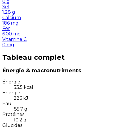
0
g
Sel
1.28
g
Calcium
186
mg
Fer
6.00
mg
Vitamine C
0
mg
Tableau complet
Énergie & macronutriments
Énergie
53.5
kcal
Énergie
226
kJ
Eau
85.7
g
Protéines
10.2
g
Glucides