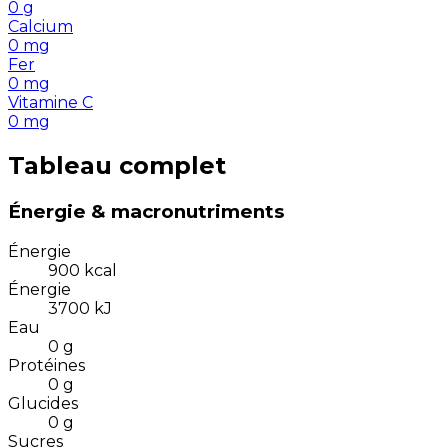
0
g
Calcium
0
mg
Fer
0
mg
Vitamine C
0
mg
Tableau complet
Énergie & macronutriments
Énergie
900
kcal
Énergie
3700
kJ
Eau
0
g
Protéines
0
g
Glucides
0
g
Sucres