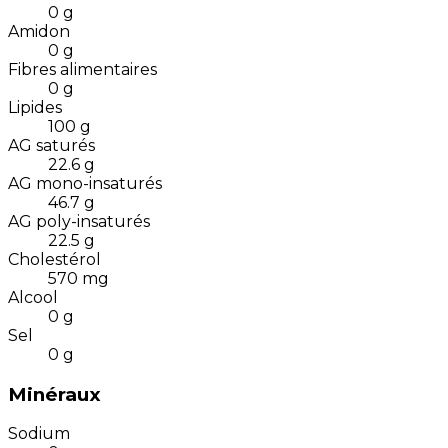
0
g
Amidon
0
g
Fibres alimentaires
0
g
Lipides
100
g
AG saturés
22.6
g
AG mono-insaturés
46.7
g
AG poly-insaturés
22.5
g
Cholestérol
570
mg
Alcool
0
g
Sel
0
g
Minéraux
Sodium