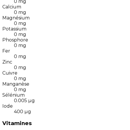
0
mg
Calcium
0
mg
Magnésium
0
mg
Potassium
0
mg
Phosphore
0
mg
Fer
0
mg
Zinc
0
mg
Cuivre
0
mg
Manganèse
0
mg
Sélénium
0.005
µg
Iode
400
µg
Vitamines