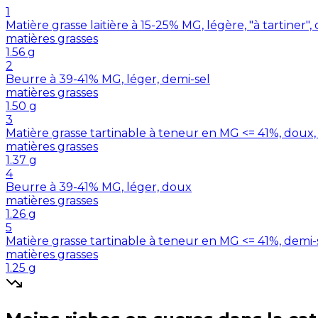
1
Matière grasse laitière à 15-25% MG, légère, "à tartiner",
matières grasses
1.56
g
2
Beurre à 39-41% MG, léger, demi-sel
matières grasses
1.50
g
3
Matière grasse tartinable à teneur en MG <= 41%, doux,
matières grasses
1.37
g
4
Beurre à 39-41% MG, léger, doux
matières grasses
1.26
g
5
Matière grasse tartinable à teneur en MG <= 41%, demi-
matières grasses
1.25
g