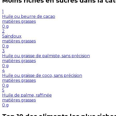
Moins riches en
sucres
dans la ca
1
Huile ou beurre de cacao
matières grasses
0
g
2
Saindoux
matières grasses
0
g
3
Huile ou graisse de palmiste, sans précision
matières grasses
0
g
4
Huile ou graisse de coco, sans précision
matières grasses
0
g
5
Huile de palme, raffinée
matières grasses
0
g