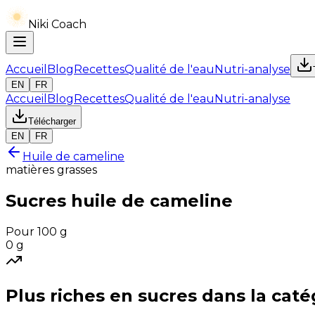
Niki Coach
Accueil
Blog
Recettes
Qualité de l'eau
Nutri-analyse
EN
FR
Accueil
Blog
Recettes
Qualité de l'eau
Nutri-analyse
Télécharger
EN
FR
Huile de cameline
matières grasses
Sucres
huile de cameline
Pour 100 g
0
g
Plus riches en
sucres
dans la caté