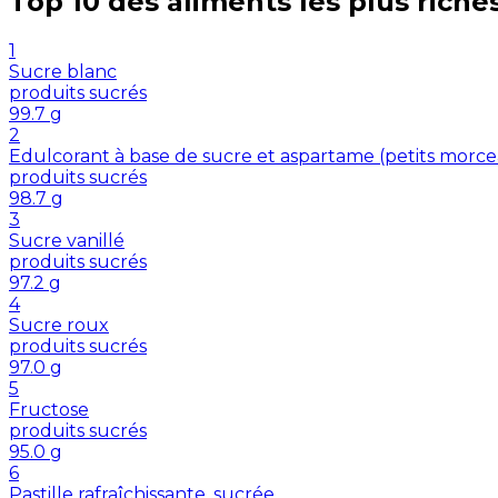
Top 10 des aliments les plus riche
1
Sucre blanc
produits sucrés
99.7
g
2
Edulcorant à base de sucre et aspartame (petits morc
produits sucrés
98.7
g
3
Sucre vanillé
produits sucrés
97.2
g
4
Sucre roux
produits sucrés
97.0
g
5
Fructose
produits sucrés
95.0
g
6
Pastille rafraîchissante, sucrée