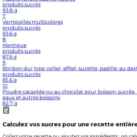
produits sucrés
93.8
g
7
Vermicelles multicolores
produits sucrés
93.6
g
8
Meringue
produits sucrés
87.6
g
9
Bonbon dur type collier, sifflet, sucette, pastille, au de
produits sucrés
85.6
g
10
Poudre cacaotée ou au chocolat pour boisson, sucrée, 
eaux et autres boissons
82.7
g
Calculez vos
sucres
pour une recette entièr
Collez votre recette ou ajoutez vos ingrédients : on c