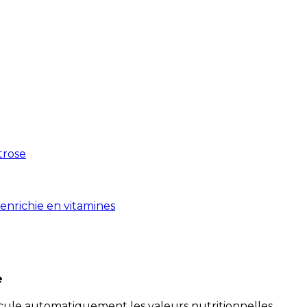
xtrose
enrichie en vitamines
e
alcule automatiquement les valeurs nutritionnelles.