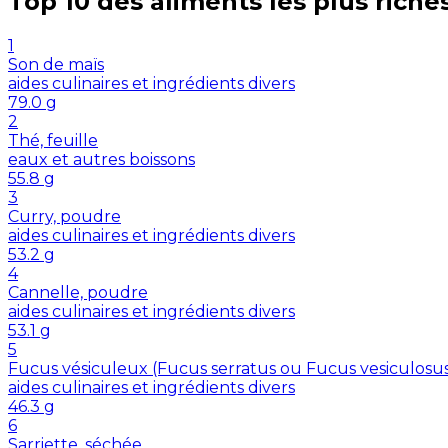
Top 10 des aliments les plus riche
1
Son de maïs
aides culinaires et ingrédients divers
79.0
g
2
Thé, feuille
eaux et autres boissons
55.8
g
3
Curry, poudre
aides culinaires et ingrédients divers
53.2
g
4
Cannelle, poudre
aides culinaires et ingrédients divers
53.1
g
5
Fucus vésiculeux (Fucus serratus ou Fucus vesiculosu
aides culinaires et ingrédients divers
46.3
g
6
Sarriette, séchée