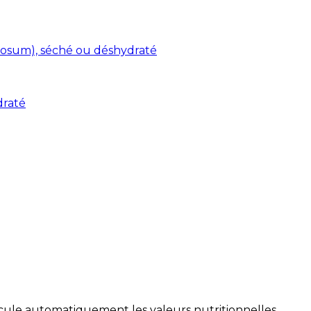
osum), séché ou déshydraté
draté
alcule automatiquement les valeurs nutritionnelles.