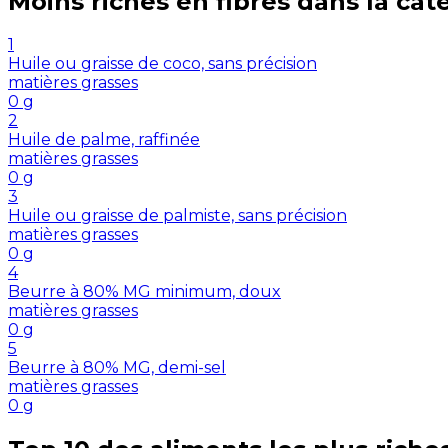
Moins riches en
fibres
dans la cat
1
Huile ou graisse de coco, sans précision
matières grasses
0
g
2
Huile de palme, raffinée
matières grasses
0
g
3
Huile ou graisse de palmiste, sans précision
matières grasses
0
g
4
Beurre à 80% MG minimum, doux
matières grasses
0
g
5
Beurre à 80% MG, demi-sel
matières grasses
0
g