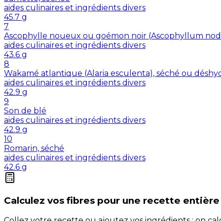
aides culinaires et ingrédients divers
45.7
g
7
Ascophylle noueux ou goémon noir (Ascophyllum nod
aides culinaires et ingrédients divers
43.6
g
8
Wakamé atlantique (Alaria esculenta), séché ou déshy
aides culinaires et ingrédients divers
42.9
g
9
Son de blé
aides culinaires et ingrédients divers
42.9
g
10
Romarin, séché
aides culinaires et ingrédients divers
42.6
g
Calculez vos
fibres
pour une recette entière
Collez votre recette ou ajoutez vos ingrédients : on c