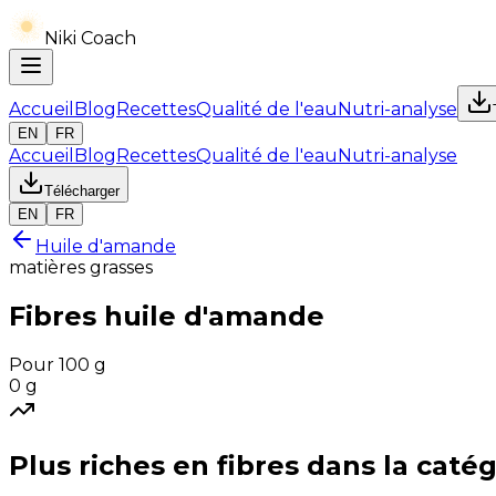
Niki Coach
Accueil
Blog
Recettes
Qualité de l'eau
Nutri-analyse
EN
FR
Accueil
Blog
Recettes
Qualité de l'eau
Nutri-analyse
Télécharger
EN
FR
Huile d'amande
matières grasses
Fibres
huile d'amande
Pour 100 g
0
g
Plus riches en
fibres
dans la catég