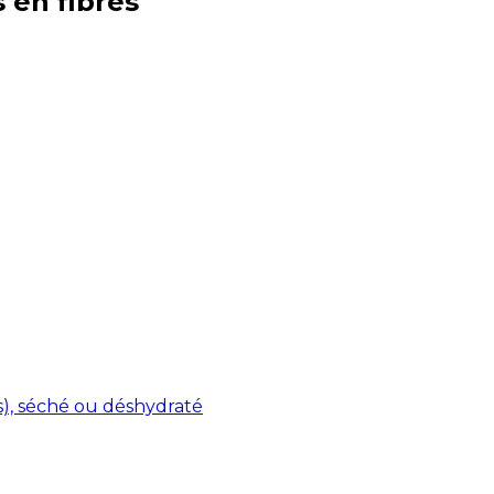
s en
fibres
s), séché ou déshydraté