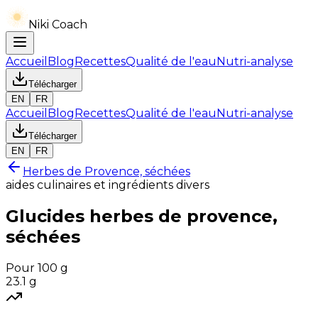
Niki Coach
Accueil
Blog
Recettes
Qualité de l'eau
Nutri-analyse
Télécharger
EN
FR
Accueil
Blog
Recettes
Qualité de l'eau
Nutri-analyse
Télécharger
EN
FR
Herbes de Provence, séchées
aides culinaires et ingrédients divers
Glucides
herbes de provence,
séchées
Pour 100 g
23.1
g