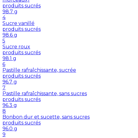
produits sucrés
98.7
g
4
Sucre vanillé
produits sucrés
98.6
g
5
Sucre roux
produits sucrés
98.1
g
6
Pastille rafraîchissante, sucrée
produits sucrés
96.7
g
7
Pastille rafraîchissante, sans sucres
produits sucrés
96.3
g
8
Bonbon dur et sucette, sans sucres
produits sucrés
96.0
g
9