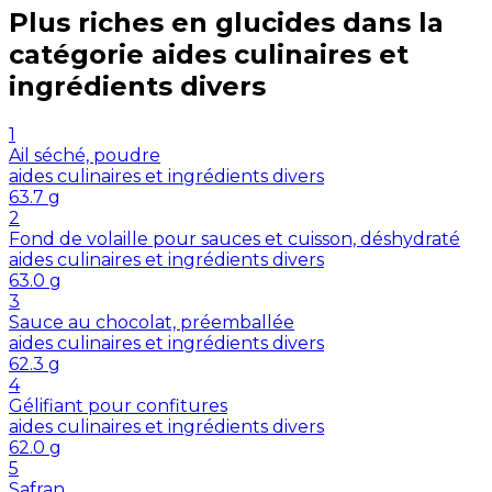
Plus riches en
glucides
dans la
catégorie
aides culinaires et
ingrédients divers
1
Ail séché, poudre
aides culinaires et ingrédients divers
63.7
g
2
Fond de volaille pour sauces et cuisson, déshydraté
aides culinaires et ingrédients divers
63.0
g
3
Sauce au chocolat, préemballée
aides culinaires et ingrédients divers
62.3
g
4
Gélifiant pour confitures
aides culinaires et ingrédients divers
62.0
g
5
Safran