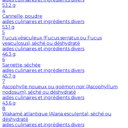
53.2
g
4
Cannelle, poudre
aides culinaires et ingrédients divers
53.1
g
5
Fucus vésiculeux (Fucus serratus ou Fucus
vesiculosus), séché ou déshydraté
aides culinaires et ingrédients divers
46.3
g
6
Sarriette, séchée
aides culinaires et ingrédients divers
45.7
g
7
Ascophylle noueux ou goémon noir (Ascophyllum
nodosum), séché ou déshydraté
aides culinaires et ingrédients divers
43.6
g
8
Wakamé atlantique (Alaria esculenta), séché ou
déshydraté
aides culinaires et ingrédients divers