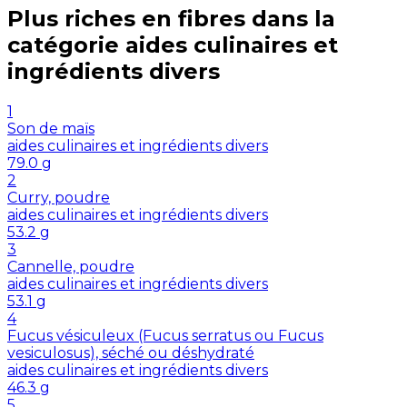
Plus riches en
fibres
dans la
catégorie
aides culinaires et
ingrédients divers
1
Son de maïs
aides culinaires et ingrédients divers
79.0
g
2
Curry, poudre
aides culinaires et ingrédients divers
53.2
g
3
Cannelle, poudre
aides culinaires et ingrédients divers
53.1
g
4
Fucus vésiculeux (Fucus serratus ou Fucus
vesiculosus), séché ou déshydraté
aides culinaires et ingrédients divers
46.3
g
5