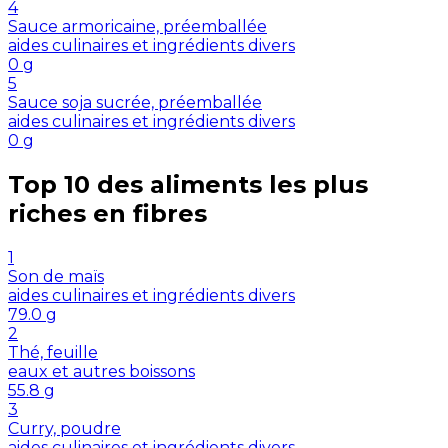
4
Sauce armoricaine, préemballée
aides culinaires et ingrédients divers
0
g
5
Sauce soja sucrée, préemballée
aides culinaires et ingrédients divers
0
g
Top 10 des aliments les plus
riches en
fibres
1
Son de maïs
aides culinaires et ingrédients divers
79.0
g
2
Thé, feuille
eaux et autres boissons
55.8
g
3
Curry, poudre
aides culinaires et ingrédients divers