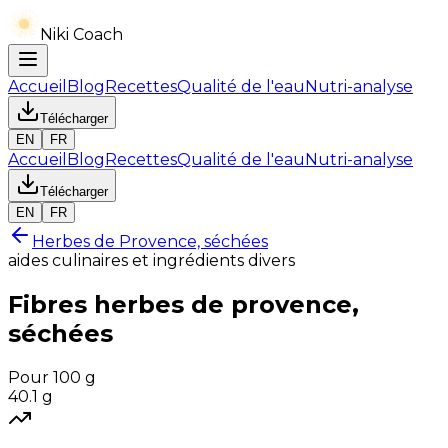
Niki Coach
Accueil
Blog
Recettes
Qualité de l'eau
Nutri-analyse
Télécharger
EN
FR
Accueil
Blog
Recettes
Qualité de l'eau
Nutri-analyse
Télécharger
EN
FR
Herbes de Provence, séchées
aides culinaires et ingrédients divers
Fibres
herbes de provence,
séchées
Pour 100 g
40.1
g