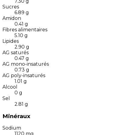
7.30
g
Sucres
6.89
g
Amidon
0.41
g
Fibres alimentaires
5.10
g
Lipides
2.90
g
AG saturés
0.47
g
AG mono-insaturés
0.73
g
AG poly-insaturés
1.01
g
Alcool
0
g
Sel
2.81
g
Minéraux
Sodium
1120
mg