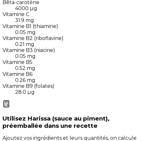
Bêta-carotène
4000
µg
Vitamine C
31.9
mg
Vitamine B1 (thiamine)
0.05
mg
Vitamine B2 (riboflavine)
0.21
mg
Vitamine B3 (niacine)
0.05
mg
Vitamine B5
0.52
mg
Vitamine B6
0.26
mg
Vitamine B9 (folates)
28.0
µg
Utilisez
Harissa (sauce au piment),
préemballée
dans une recette
Ajoutez vos ingrédients et leurs quantités, on calcule