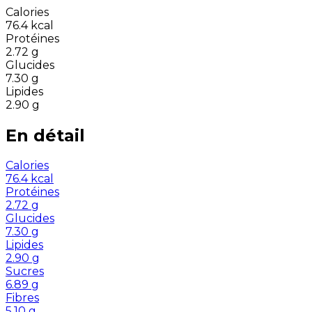
Calories
76.4
kcal
Protéines
2.72
g
Glucides
7.30
g
Lipides
2.90
g
En détail
Calories
76.4
kcal
Protéines
2.72
g
Glucides
7.30
g
Lipides
2.90
g
Sucres
6.89
g
Fibres
5.10
g