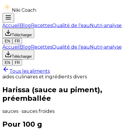
Niki Coach
Accueil
Blog
Recettes
Qualité de l'eau
Nutri-analyse
Télécharger
EN
FR
Accueil
Blog
Recettes
Qualité de l'eau
Nutri-analyse
Télécharger
EN
FR
Tous les aliments
aides culinaires et ingrédients divers
Harissa (sauce au piment),
préemballée
sauces · sauces froides
Pour 100 g