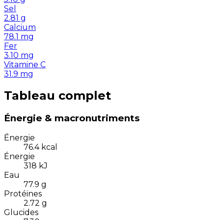
Sel
2.81
g
Calcium
78.1
mg
Fer
3.10
mg
Vitamine C
31.9
mg
Tableau complet
Énergie & macronutriments
Énergie
76.4
kcal
Énergie
318
kJ
Eau
77.9
g
Protéines
2.72
g
Glucides