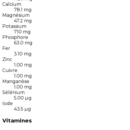
Calcium
78.1
mg
Magnésium
47.2
mg
Potassium
710
mg
Phosphore
63.0
mg
Fer
3.10
mg
Zinc
1.00
mg
Cuivre
1.00
mg
Manganèse
1.00
mg
Sélénium
5.00
µg
Iode
43.5
µg
Vitamines