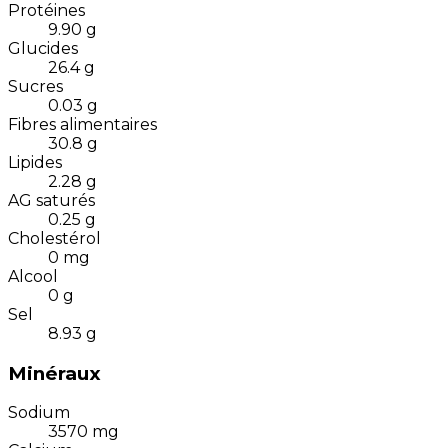
Protéines
9.90
g
Glucides
26.4
g
Sucres
0.03
g
Fibres alimentaires
30.8
g
Lipides
2.28
g
AG saturés
0.25
g
Cholestérol
0
mg
Alcool
0
g
Sel
8.93
g
Minéraux
Sodium
3570
mg