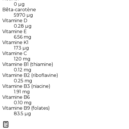
0
µg
Bêta-carotène
5970
µg
Vitamine D
0.28
µg
Vitamine E
6.56
mg
Vitamine K1
173
µg
Vitamine C
120
mg
Vitamine B1 (thiamine)
0.12
mg
Vitamine B2 (riboflavine)
0.25
mg
Vitamine B3 (niacine)
1.91
mg
Vitamine B6
0.10
mg
Vitamine B9 (folates)
83.5
µg