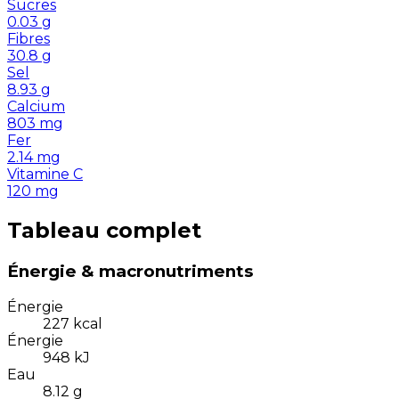
Sucres
0.03
g
Fibres
30.8
g
Sel
8.93
g
Calcium
803
mg
Fer
2.14
mg
Vitamine C
120
mg
Tableau complet
Énergie & macronutriments
Énergie
227
kcal
Énergie
948
kJ
Eau
8.12
g