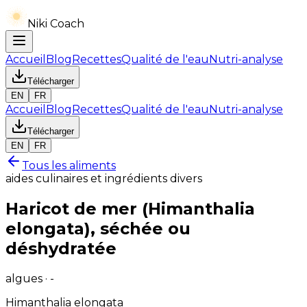
Niki Coach
Accueil
Blog
Recettes
Qualité de l'eau
Nutri-analyse
Télécharger
EN
FR
Accueil
Blog
Recettes
Qualité de l'eau
Nutri-analyse
Télécharger
EN
FR
Tous les aliments
aides culinaires et ingrédients divers
Haricot de mer (Himanthalia
elongata), séchée ou
déshydratée
algues · -
Himanthalia elongata