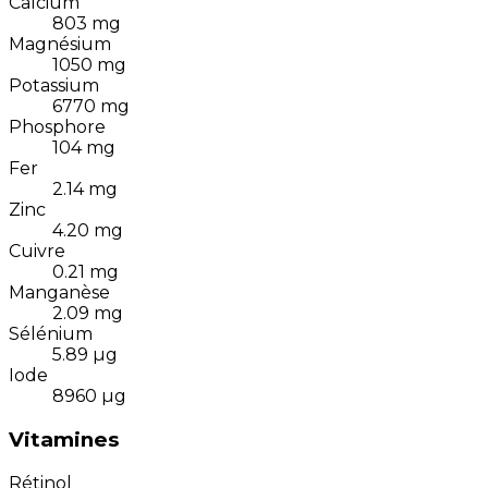
Calcium
803
mg
Magnésium
1050
mg
Potassium
6770
mg
Phosphore
104
mg
Fer
2.14
mg
Zinc
4.20
mg
Cuivre
0.21
mg
Manganèse
2.09
mg
Sélénium
5.89
µg
Iode
8960
µg
Vitamines
Rétinol