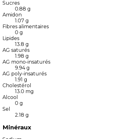
Sucres
0.88
g
Amidon
1.07
g
Fibres alimentaires
0
g
Lipides
13.8
g
AG saturés
1.98
g
AG mono-insaturés
9.94
g
AG poly-insaturés
1.91
g
Cholestérol
13.0
mg
Alcool
0
g
Sel
2.18
g
Minéraux