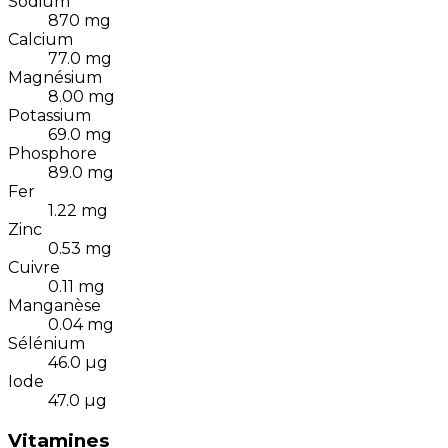
Sodium
870
mg
Calcium
77.0
mg
Magnésium
8.00
mg
Potassium
69.0
mg
Phosphore
89.0
mg
Fer
1.22
mg
Zinc
0.53
mg
Cuivre
0.11
mg
Manganèse
0.04
mg
Sélénium
46.0
µg
Iode
47.0
µg
Vitamines