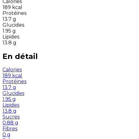
Calories
189
kcal
Protéines
13.7
g
Glucides
1.95
g
Lipides
13.8
g
En détail
Calories
189
kcal
Protéines
13.7
g
Glucides
1.95
g
Lipides
13.8
g
Sucres
0.88
g
Fibres
0
g