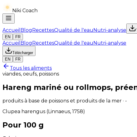
Niki Coach
Accueil
Blog
Recettes
Qualité de l'eau
Nutri-analyse
EN
FR
Accueil
Blog
Recettes
Qualité de l'eau
Nutri-analyse
Télécharger
EN
FR
Tous les aliments
viandes, oeufs, poissons
Hareng mariné ou rollmops, prée
produits à base de poissons et produits de la mer · -
Clupea harengus (Linnaeus, 1758)
Pour 100 g