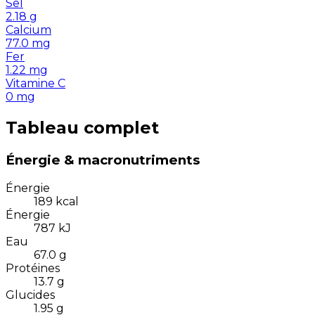
Sel
2.18
g
Calcium
77.0
mg
Fer
1.22
mg
Vitamine C
0
mg
Tableau complet
Énergie & macronutriments
Énergie
189
kcal
Énergie
787
kJ
Eau
67.0
g
Protéines
13.7
g
Glucides
1.95
g