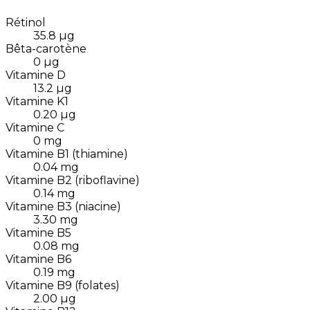
Rétinol
35.8
µg
Bêta-carotène
0
µg
Vitamine D
13.2
µg
Vitamine K1
0.20
µg
Vitamine C
0
mg
Vitamine B1 (thiamine)
0.04
mg
Vitamine B2 (riboflavine)
0.14
mg
Vitamine B3 (niacine)
3.30
mg
Vitamine B5
0.08
mg
Vitamine B6
0.19
mg
Vitamine B9 (folates)
2.00
µg