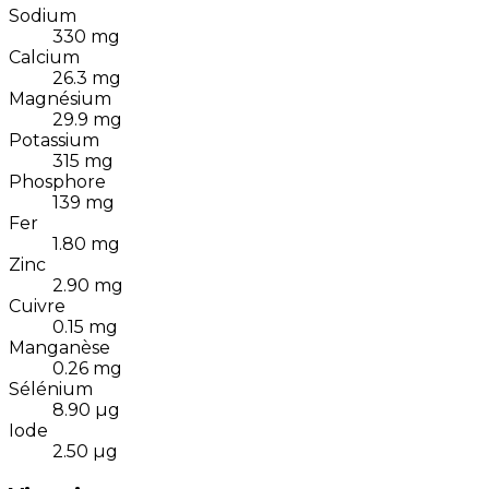
Sodium
330
mg
Calcium
26.3
mg
Magnésium
29.9
mg
Potassium
315
mg
Phosphore
139
mg
Fer
1.80
mg
Zinc
2.90
mg
Cuivre
0.15
mg
Manganèse
0.26
mg
Sélénium
8.90
µg
Iode
2.50
µg