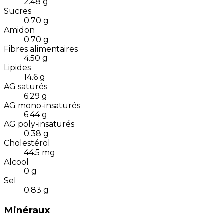
2.48
g
Sucres
0.70
g
Amidon
0.70
g
Fibres alimentaires
4.50
g
Lipides
14.6
g
AG saturés
6.29
g
AG mono-insaturés
6.44
g
AG poly-insaturés
0.38
g
Cholestérol
44.5
mg
Alcool
0
g
Sel
0.83
g
Minéraux