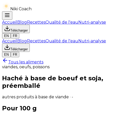
Niki Coach
Accueil
Blog
Recettes
Qualité de l'eau
Nutri-analyse
Télécharger
EN
FR
Accueil
Blog
Recettes
Qualité de l'eau
Nutri-analyse
Télécharger
EN
FR
Tous les aliments
viandes, oeufs, poissons
Haché à base de boeuf et soja,
préemballé
autres produits à base de viande · -
Pour 100 g