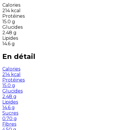
Calories
214
kcal
Protéines
15.0
g
Glucides
2.48
g
Lipides
14.6
g
En détail
Calories
214
kcal
Protéines
15.0
g
Glucides
2.48
g
Lipides
14.6
g
Sucres
0.70
g
Fibres
4.50
g