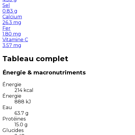
Sel
0.83
g
Calcium
26.3
mg
Fer
1.80
mg
Vitamine C
3.57
mg
Tableau complet
Énergie & macronutriments
Énergie
214
kcal
Énergie
888
kJ
Eau
63.7
g
Protéines
15.0
g
Glucides