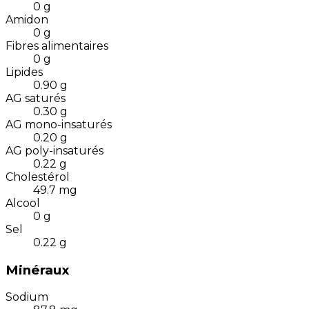
0
g
Amidon
0
g
Fibres alimentaires
0
g
Lipides
0.90
g
AG saturés
0.30
g
AG mono-insaturés
0.20
g
AG poly-insaturés
0.22
g
Cholestérol
49.7
mg
Alcool
0
g
Sel
0.22
g
Minéraux
Sodium