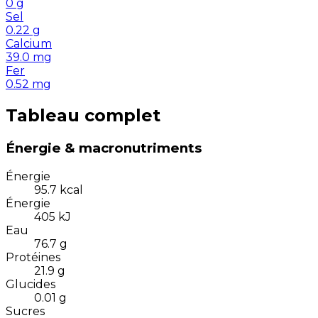
0
g
Sel
0.22
g
Calcium
39.0
mg
Fer
0.52
mg
Tableau complet
Énergie & macronutriments
Énergie
95.7
kcal
Énergie
405
kJ
Eau
76.7
g
Protéines
21.9
g
Glucides
0.01
g
Sucres