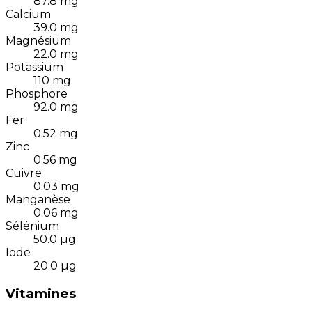
87.8
mg
Calcium
39.0
mg
Magnésium
22.0
mg
Potassium
110
mg
Phosphore
92.0
mg
Fer
0.52
mg
Zinc
0.56
mg
Cuivre
0.03
mg
Manganèse
0.06
mg
Sélénium
50.0
µg
Iode
20.0
µg
Vitamines