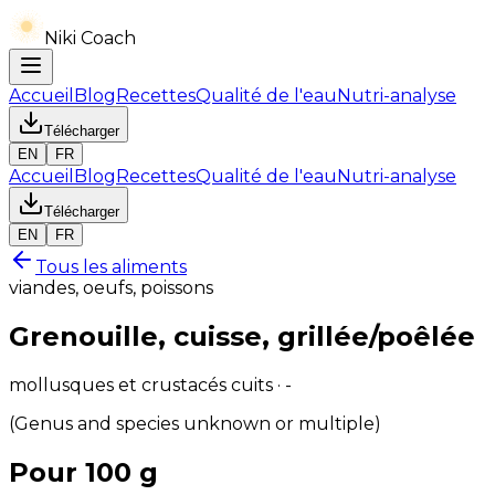
Niki Coach
Accueil
Blog
Recettes
Qualité de l'eau
Nutri-analyse
Télécharger
EN
FR
Accueil
Blog
Recettes
Qualité de l'eau
Nutri-analyse
Télécharger
EN
FR
Tous les aliments
viandes, oeufs, poissons
Grenouille, cuisse, grillée/poêlée
mollusques et crustacés cuits · -
(Genus and species unknown or multiple)
Pour 100 g