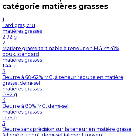
catégorie
matières grasses
1
Lard gras, cru
matières grasses
2.92
g
2
Matière grasse tartinable à teneur en MG <= 41%,
doux, standard
matières grasses
1.44
g
3
Beurre à 60-62% MG, à teneur réduite en matière
grasse, demi-sel
matières grasses
0.92
g
4
Beurre à 80% MG, demi-sel
matières grasses
0.75
g
5
Beurre sans précision sur la teneur en matière grasse
(allégé ou non), demi-sel (aliment moyen)