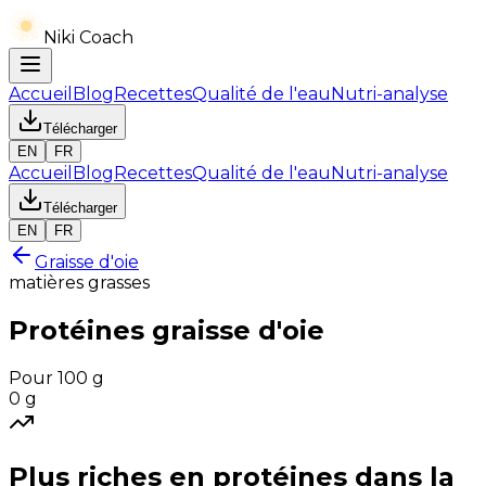
Niki Coach
Accueil
Blog
Recettes
Qualité de l'eau
Nutri-analyse
Télécharger
EN
FR
Accueil
Blog
Recettes
Qualité de l'eau
Nutri-analyse
Télécharger
EN
FR
Graisse d'oie
matières grasses
Protéines
graisse d'oie
Pour 100 g
0
g
Plus riches en
protéines
dans la