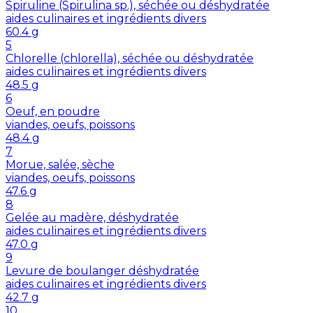
Spiruline (Spirulina sp.), séchée ou déshydratée
aides culinaires et ingrédients divers
60.4
g
5
Chlorelle (chlorella), séchée ou déshydratée
aides culinaires et ingrédients divers
48.5
g
6
Oeuf, en poudre
viandes, oeufs, poissons
48.4
g
7
Morue, salée, sèche
viandes, oeufs, poissons
47.6
g
8
Gelée au madère, déshydratée
aides culinaires et ingrédients divers
47.0
g
9
Levure de boulanger déshydratée
aides culinaires et ingrédients divers
42.7
g
10