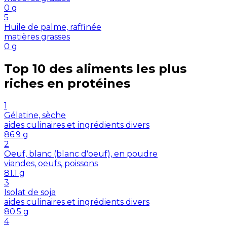
0
g
5
Huile de palme, raffinée
matières grasses
0
g
Top 10 des aliments les plus
riches en
protéines
1
Gélatine, sèche
aides culinaires et ingrédients divers
86.9
g
2
Oeuf, blanc (blanc d'oeuf), en poudre
viandes, oeufs, poissons
81.1
g
3
Isolat de soja
aides culinaires et ingrédients divers
80.5
g
4