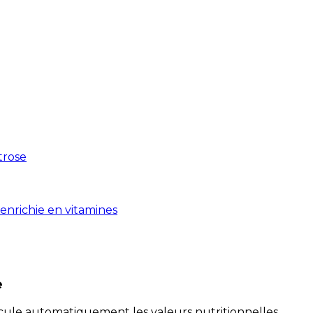
xtrose
enrichie en vitamines
e
alcule automatiquement les valeurs nutritionnelles.