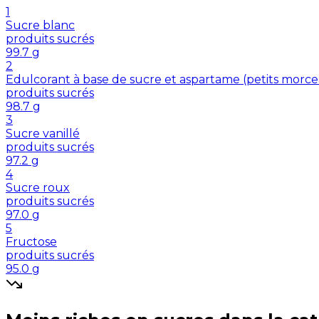
1
Sucre blanc
produits sucrés
99.7
g
2
Edulcorant à base de sucre et aspartame (petits morc
produits sucrés
98.7
g
3
Sucre vanillé
produits sucrés
97.2
g
4
Sucre roux
produits sucrés
97.0
g
5
Fructose
produits sucrés
95.0
g