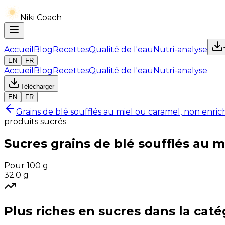
Niki Coach
Accueil
Blog
Recettes
Qualité de l'eau
Nutri-analyse
EN
FR
Accueil
Blog
Recettes
Qualité de l'eau
Nutri-analyse
Télécharger
EN
FR
Grains de blé soufflés au miel ou caramel, non enric
produits sucrés
Sucres
grains de blé soufflés au 
Pour 100 g
32.0
g
Plus riches en
sucres
dans la caté