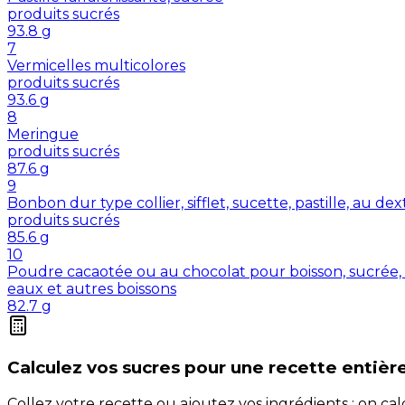
produits sucrés
93.8
g
7
Vermicelles multicolores
produits sucrés
93.6
g
8
Meringue
produits sucrés
87.6
g
9
Bonbon dur type collier, sifflet, sucette, pastille, au de
produits sucrés
85.6
g
10
Poudre cacaotée ou au chocolat pour boisson, sucrée, 
eaux et autres boissons
82.7
g
Calculez vos
sucres
pour une recette entièr
Collez votre recette ou ajoutez vos ingrédients : on c