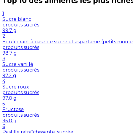
Top 10 des aliments les plus riche
1
Sucre blanc
produits sucrés
99.7
g
2
Edulcorant à base de sucre et aspartame (petits morc
produits sucrés
98.7
g
3
Sucre vanillé
produits sucrés
97.2
g
4
Sucre roux
produits sucrés
97.0
g
5
Fructose
produits sucrés
95.0
g
6
Pastille rafraîchissante, sucrée