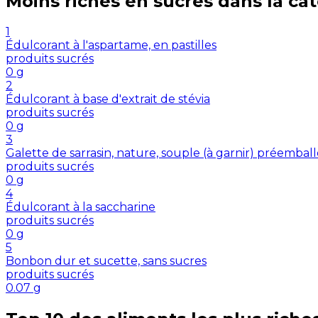
Moins riches en
sucres
dans la ca
1
Édulcorant à l'aspartame, en pastilles
produits sucrés
0
g
2
Édulcorant à base d'extrait de stévia
produits sucrés
0
g
3
Galette de sarrasin, nature, souple (à garnir) préembal
produits sucrés
0
g
4
Édulcorant à la saccharine
produits sucrés
0
g
5
Bonbon dur et sucette, sans sucres
produits sucrés
0.07
g