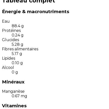
Tableau complet
Énergie & macronutriments
Eau
88.4
g
Protéines
0.24
g
Glucides
5.28
g
Fibres alimentaires
5.17
g
Lipides
0.10
g
Alcool
0
g
Minéraux
Manganèse
0.67
mg
Vitamines