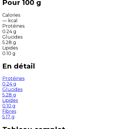
Pour 100 g
Calories
—
kcal
Protéines
0.24
g
Glucides
5.28
g
Lipides
0.10
g
En détail
Protéines
0.24
g
Glucides
5.28
g
Lipides
0.10
g
Fibres
5.17
g