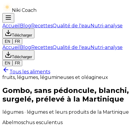
Niki Coach
Accueil
Blog
Recettes
Qualité de l'eau
Nutri-analyse
Télécharger
EN
FR
Accueil
Blog
Recettes
Qualité de l'eau
Nutri-analyse
Télécharger
EN
FR
Tous les aliments
fruits, légumes, légumineuses et oléagineux
Gombo, sans pédoncule, blanchi,
surgelé, prélevé à la Martinique
légumes · légumes et leurs produits de la Martinique
Abelmoschus esculentus