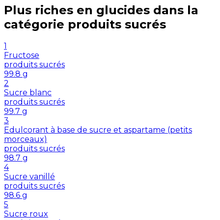
Plus riches en
glucides
dans la
catégorie
produits sucrés
1
Fructose
produits sucrés
99.8
g
2
Sucre blanc
produits sucrés
99.7
g
3
Edulcorant à base de sucre et aspartame (petits
morceaux)
produits sucrés
98.7
g
4
Sucre vanillé
produits sucrés
98.6
g
5
Sucre roux