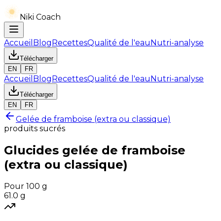
Niki Coach
Accueil
Blog
Recettes
Qualité de l'eau
Nutri-analyse
Télécharger
EN
FR
Accueil
Blog
Recettes
Qualité de l'eau
Nutri-analyse
Télécharger
EN
FR
Gelée de framboise (extra ou classique)
produits sucrés
Glucides
gelée de framboise
(extra ou classique)
Pour 100 g
61.0
g