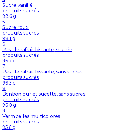
Sucre vanillé
produits sucrés
98.6
g
5
Sucre roux
produits sucrés
98.1
g
6
Pastille rafraîchissante, sucrée
produits sucrés
96.7
g
7
Pastille rafraîchissante, sans sucres
produits sucrés
96.3
g
8
Bonbon dur et sucette, sans sucres
produits sucrés
96.0
g
9
Vermicelles multicolores
produits sucrés
95.6
g