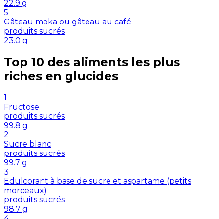
22.9
g
5
Gâteau moka ou gâteau au café
produits sucrés
23.0
g
Top 10 des aliments les plus
riches en
glucides
1
Fructose
produits sucrés
99.8
g
2
Sucre blanc
produits sucrés
99.7
g
3
Edulcorant à base de sucre et aspartame (petits
morceaux)
produits sucrés
98.7
g
4