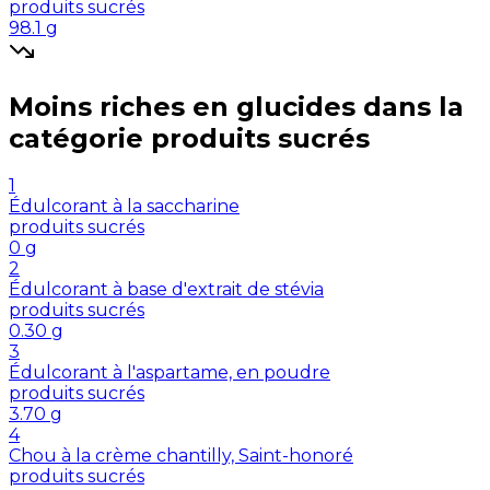
produits sucrés
98.1
g
Moins riches en
glucides
dans la
catégorie
produits sucrés
1
Édulcorant à la saccharine
produits sucrés
0
g
2
Édulcorant à base d'extrait de stévia
produits sucrés
0.30
g
3
Édulcorant à l'aspartame, en poudre
produits sucrés
3.70
g
4
Chou à la crème chantilly, Saint-honoré
produits sucrés