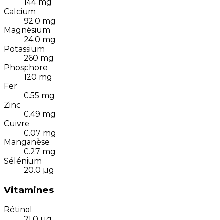
144
mg
Calcium
92.0
mg
Magnésium
24.0
mg
Potassium
260
mg
Phosphore
120
mg
Fer
0.55
mg
Zinc
0.49
mg
Cuivre
0.07
mg
Manganèse
0.27
mg
Sélénium
20.0
µg
Vitamines
Rétinol
21.0
µg