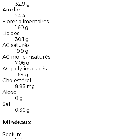
32.9
g
Amidon
24.4
g
Fibres alimentaires
1.60
g
Lipides
30.1
g
AG saturés
19.9
g
AG mono-insaturés
7.06
g
AG poly-insaturés
1.69
g
Cholestérol
8.85
mg
Alcool
0
g
Sel
0.36
g
Minéraux
Sodium