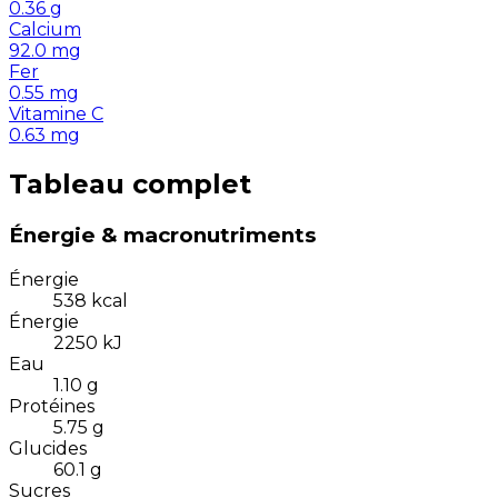
0.36
g
Calcium
92.0
mg
Fer
0.55
mg
Vitamine C
0.63
mg
Tableau complet
Énergie & macronutriments
Énergie
538
kcal
Énergie
2250
kJ
Eau
1.10
g
Protéines
5.75
g
Glucides
60.1
g
Sucres