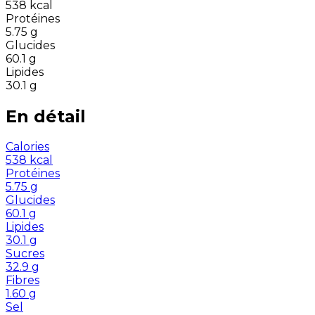
538
kcal
Protéines
5.75
g
Glucides
60.1
g
Lipides
30.1
g
En détail
Calories
538
kcal
Protéines
5.75
g
Glucides
60.1
g
Lipides
30.1
g
Sucres
32.9
g
Fibres
1.60
g
Sel